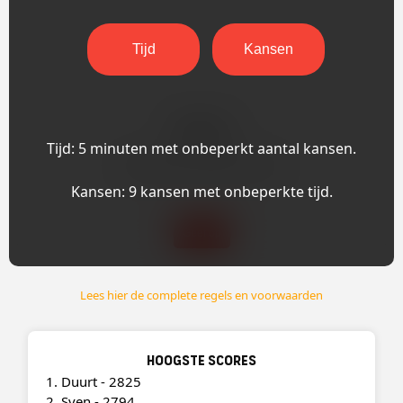
Tijd
Kansen
Score: 0
Tijd: 5 minuten met onbeperkt aantal kansen.
Klik op het logo / categorie voor hulp.
Kansen: 9 kansen met onbeperkte tijd.
Geef op
Lees hier de complete regels en voorwaarden
Hoogste scores
1. Duurt - 2825
2. Sven - 2794