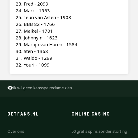
23. Fred - 2099
24. Mark - 1963
25. Teun van Asten - 1908
26. BBB 82 - 1766
27. Maikel - 1701
28. Johnny n - 1623
29. Martijn van Haren - 1584
30. Sten - 1368
31. Waldo - 1299
32. Youri - 1099
Ik wil geen kansspelreclame zien
BETFANS.NL
ONLINE CASINO
Over ons
50 gratis spins zonder storting