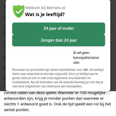
Over Betfans Voetbalsterren
Welkom bij BetFans.nl
Wat is je leeftijd?
Hoe speel je Voetbalsterren?
Kies voor elk vakje een speler die voldoet aan de criteria van
24 jaar of ouder
de rij en kolom van dat vakje.
Jonger dan 24 jaar
De speler moet minimaal 1 wedstrijd hebben gespeeld. Het
hoeft geen actieve speler te zijn.
Ik wil geen
Een speler kan niet 2x gebruikt worden in hetzelfde spel.
kansspelreclame
zien
Je hebt 5 minuten de tijd.
Bonussen en promoties zijn alleen beschikbaar voor
24+
. De leeftijd
dient naar waarheid te worden ingevuld. Door je leeftijd aan te
Puntentelling
geven stem je ook in met onze algemene voorwaarden en
cookiebeleid. Bij het betreden van de website bevestig je ook dat je
Hoe zeldzamer de speler, hoe meer punten je krijgt voor het
niet bent uitgesloten van deelname aan kansspelen.
correct raden van deze speler. Wanneer er 100 mogelijke
antwoorden zijn, krijg je minder punten dan wanneer er
slechts 1 antwoord goed is. Ook de tijd speelt een rol bij het
aantal punten.