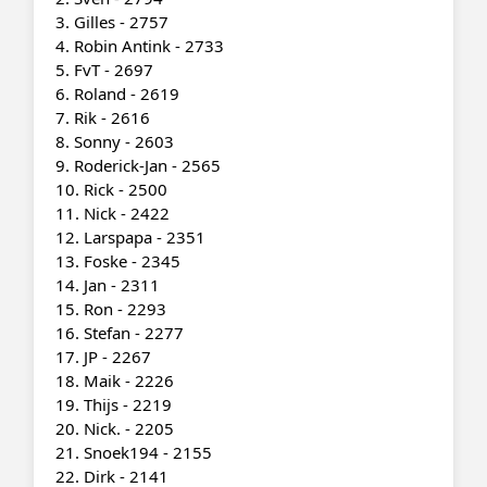
3. Gilles - 2757
4. Robin Antink - 2733
5. FvT - 2697
6. Roland - 2619
7. Rik - 2616
8. Sonny - 2603
9. Roderick-Jan - 2565
10. Rick - 2500
11. Nick - 2422
12. Larspapa - 2351
13. Foske - 2345
14. Jan - 2311
15. Ron - 2293
16. Stefan - 2277
17. JP - 2267
18. Maik - 2226
19. Thijs - 2219
20. Nick. - 2205
21. Snoek194 - 2155
22. Dirk - 2141