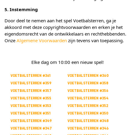
5. Instemming
Door deel te nemen aan het spel Voetbalsterren, ga je
akkoord met deze copyrightvoorwaarden en erken je het
eigendomsrecht van de ontwikkelaars en rechthebbenden.
Onze
Algemene Voorwaarden
zijn tevens van toepassing.
Elke dag om 10:00 een nieuw spel!
Voetbalsterren #361
Voetbalsterren #360
Voetbalsterren #359
Voetbalsterren #358
Voetbalsterren #357
Voetbalsterren #356
Voetbalsterren #355
Voetbalsterren #354
Voetbalsterren #353
Voetbalsterren #352
Voetbalsterren #351
Voetbalsterren #350
Voetbalsterren #349
Voetbalsterren #348
Voetbalsterren #347
Voetbalsterren #346