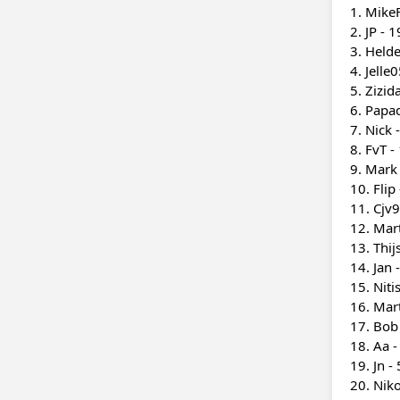
1. Mike
2. JP - 
3. Helde
4. Jelle
5. Zizid
6. Papad
7. Nick 
8. FvT -
9. Mark
10. Flip
11. Cjv
12. Mar
13. Thij
14. Jan 
15. Niti
16. Mar
17. Bob
18. Aa -
19. Jn -
20. Nik