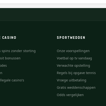
E CASINO
SPORTWEDDEN
s spins zonder storting
Onze voorspellingen
sit bonussen
Voetbal op tv vandaag
odes
Verwachte opstelling
en
Regels bij opgave tennis
llegale casino's
Vroege uitbetaling
Gratis weddenschappen
Odds vergelijken