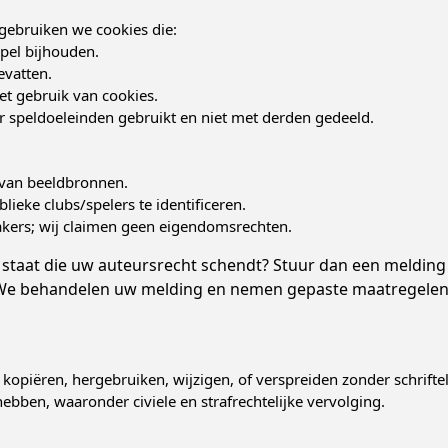
 gebruiken we cookies die:
pel bijhouden.
evatten.
et gebruik van cookies.
 speldoeleinden gebruikt en niet met derden gedeeld.
k van beeldbronnen.
ieke clubs/spelers te identificeren.
akers; wij claimen geen eigendomsrechten.
 staat die uw auteursrecht schendt? Stuur dan een melding
nl. We behandelen uw melding en nemen gepaste maatregelen
 te kopiëren, hergebruiken, wijzigen, of verspreiden zonder schri
bben, waaronder civiele en strafrechtelijke vervolging.