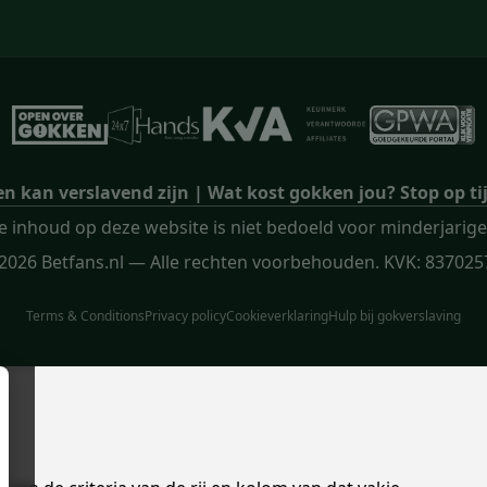
n kan verslavend zijn | Wat kost gokken jou? Stop op tij
e inhoud op deze website is niet bedoeld voor minderjarige
2026 Betfans.nl — Alle rechten voorbehouden. KVK: 837025
Terms & Conditions
Privacy policy
Cookieverklaring
Hulp bij gokverslaving