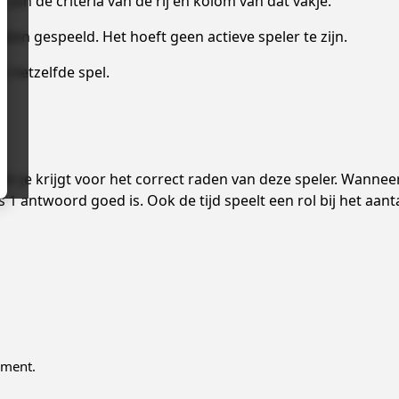
t aan de criteria van de rij en kolom van dat vakje.
en gespeeld. Het hoeft geen actieve speler te zijn.
n hetzelfde spel.
n je krijgt voor het correct raden van deze speler. Wanneer
1 antwoord goed is. Ook de tijd speelt een rol bij het aant
nment.