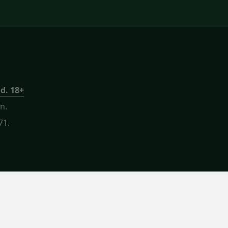
d. 18+
n.
71.