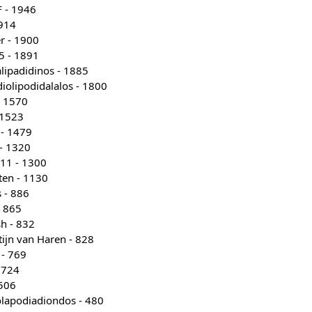
F - 1946
1914
r - 1900
05 - 1891
alipadidinos - 1885
iolipodidalalos - 1800
- 1570
 1523
 - 1479
 - 1320
911 - 1300
ten - 1130
s - 886
- 865
sh - 832
tijn van Haren - 828
 - 769
 724
 506
olapodiadiondos - 480