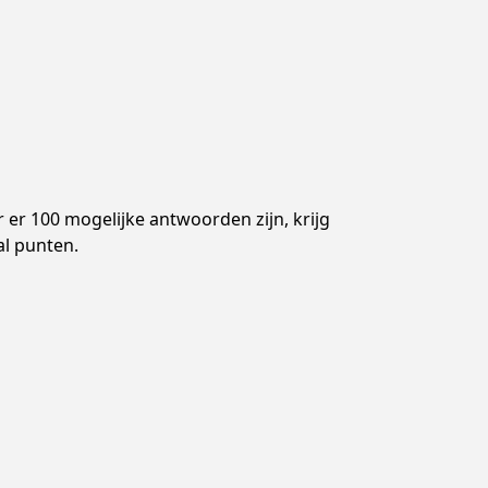
 er 100 mogelijke antwoorden zijn, krijg
al punten.