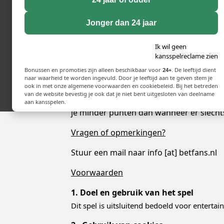
Kies voor elk vakje een speler die voldoe
De speler moet minimaal 1 wedstrijd hebb
Jonger dan 24 jaar
Een speler kan niet 2x gebruikt worden i
Ik wil geen
kansspelreclame zien
Je hebt 5 minuten de tijd.
Bonussen en promoties zijn alleen beschikbaar voor
24+
. De leeftijd dient
naar waarheid te worden ingevuld. Door je leeftijd aan te geven stem je
Puntentelling
ook in met onze algemene voorwaarden en cookiebeleid. Bij het betreden
van de website bevestig je ook dat je niet bent uitgesloten van deelname
Hoe zeldzamer de speler, hoe meer punte
aan kansspelen.
je minder punten dan wanneer er slechts 
Vragen of opmerkingen?
Stuur een mail naar info [at] betfans.nl
Voorwaarden
1. Doel en gebruik van het spel
Dit spel is uitsluitend bedoeld voor entertai