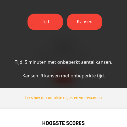
Tijd
Kansen
Score: 0
Klik op het logo / categorie voor hulp.
Tijd: 5 minuten met onbeperkt aantal kansen.
Kansen: 9 kansen met onbeperkte tijd.
Geef op
Lees hier de complete regels en voorwaarden
Hoogste scores