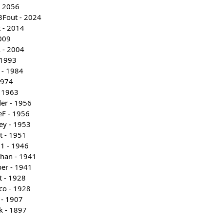
- 2056
13Fout - 2024
t - 2014
2009
L - 2004
 1993
S - 1984
 1974
- 1963
der - 1956
eF - 1956
ey - 1953
t - 1951
91 - 1946
phan - 1941
ber - 1941
t - 1928
co - 1928
 - 1907
k - 1897