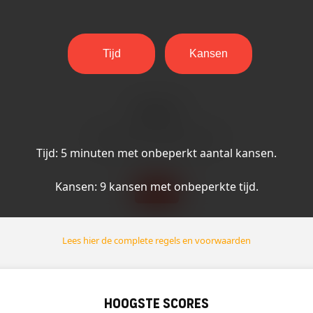
Tijd
Kansen
Score: 0
Klik op het logo / categorie voor hulp.
Tijd: 5 minuten met onbeperkt aantal kansen.
Kansen: 9 kansen met onbeperkte tijd.
Geef op
Lees hier de complete regels en voorwaarden
Hoogste scores