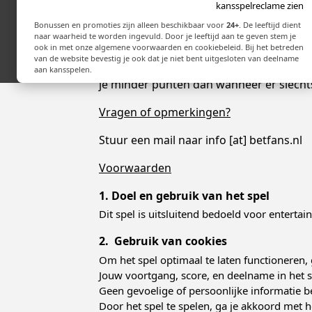
kansspelreclame zien
Je hebt 5 minuten de tijd.
Bonussen en promoties zijn alleen beschikbaar voor
24+
. De leeftijd dient
naar waarheid te worden ingevuld. Door je leeftijd aan te geven stem je
Puntentelling
ook in met onze algemene voorwaarden en cookiebeleid. Bij het betreden
van de website bevestig je ook dat je niet bent uitgesloten van deelname
Hoe zeldzamer de speler, hoe meer punte
aan kansspelen.
je minder punten dan wanneer er slechts 
Vragen of opmerkingen?
Stuur een mail naar info [at] betfans.nl
Voorwaarden
1. Doel en gebruik van het spel
Dit spel is uitsluitend bedoeld voor entertai
2. Gebruik van cookies
Om het spel optimaal te laten functioneren,
Jouw voortgang, score, en deelname in het s
Geen gevoelige of persoonlijke informatie b
Door het spel te spelen, ga je akkoord met h