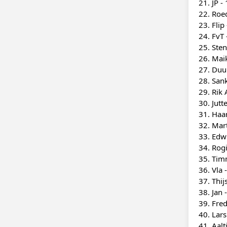
21. JP -
22. Roe
23. Flip
24. FvT
25. Sten
26. Mai
27. Duu
28. San
29. Rik 
30. Jutt
31. Haa
32. Mart
33. Edw
34. Rog
35. Tim
36. Vla 
37. Thij
38. Jan 
39. Fre
40. Lar
41. Aalt