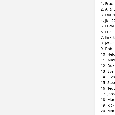
1. Eruc 
2. Alle
3. Duur
4. Jk - 
5. Lucv
6. Luc -
7. Eirk 
8. Jef -
9. Bob 
10. Hel
11. Mik
12. Duk
13. Ever
14. CJV
15. Ste
16. Teu
17. Joos
18. Mar
19. Rick
20. Mar