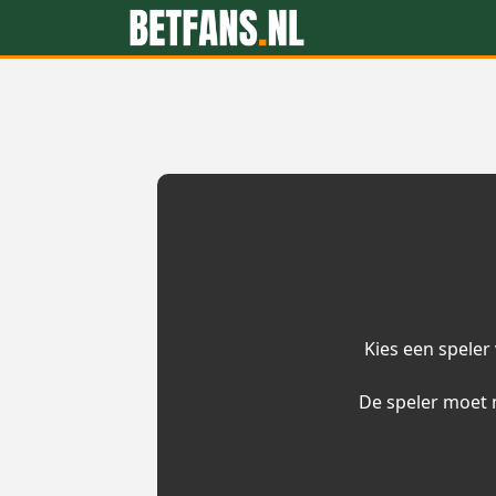
Kies een speler 
De speler moet m