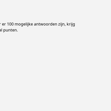
 er 100 mogelijke antwoorden zijn, krijg
al punten.