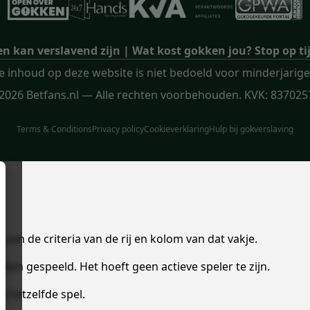
n kan verslavend zijn | Wat kost gokken jou? Stop op tij
e inhoud op deze website is niet bedoeld voor minderjarige
2026 Betfans.nl — Alle rechten voorbehouden. KVK: 837025
Terms & Conditions
Privacy policy
Cookieverklaring
Hulp bij gokverslaving
t aan de criteria van de rij en kolom van dat vakje.
en gespeeld. Het hoeft geen actieve speler te zijn.
n hetzelfde spel.