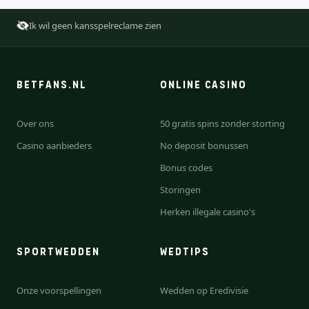
Ik wil geen kansspelreclame zien
BETFANS.NL
ONLINE CASINO
Over ons
50 gratis spins zonder storting
Casino aanbieders
No deposit bonussen
Bonus codes
Storingen
Herken illegale casino's
SPORTWEDDEN
WEDTIPS
Onze voorspellingen
Wedden op Eredivisie