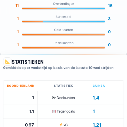
Overtredingen
11
15
Buitenspel
1
3
Gele kaarten
1
0
Rode kaarten
1
0
Statistieken
Gemiddelde per wedstrijd op basis van de laatste 10 wedstrijden
NOORD-IERLAND
STATISTIEK
GUINEA
1
1.4
Doelpunten
1.1
1
Tegengoals
0.97
1.21
xG