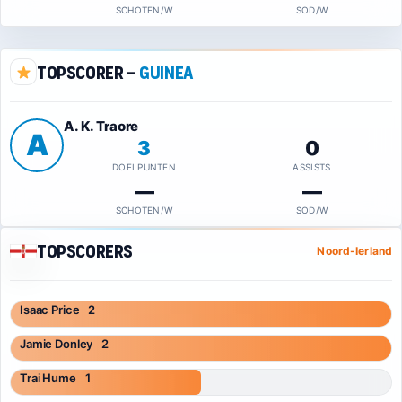
SCHOTEN/W
SOD/W
Topscorer –
Guinea
A. K. Traore
A
3
0
DOELPUNTEN
ASSISTS
—
—
SCHOTEN/W
SOD/W
Topscorers
Noord-Ierland
Isaac Price
2
Jamie Donley
2
Trai Hume
1