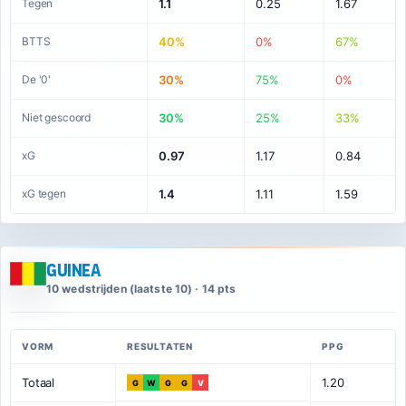
Tegen
1.1
0.25
1.67
BTTS
40%
0%
67%
De '0'
30%
75%
0%
Niet gescoord
30%
25%
33%
xG
0.97
1.17
0.84
xG tegen
1.4
1.11
1.59
Guinea
10 wedstrijden (laatste 10) · 14 pts
VORM
RESULTATEN
PPG
Totaal
1.20
G
W
G
G
V