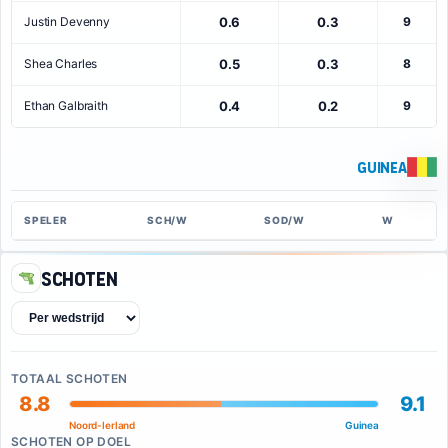
Justin Devenny
0.6
0.3
9
Shea Charles
0.5
0.3
8
Ethan Galbraith
0.4
0.2
9
Guinea
SPELER
SCH/W
SOD/W
W
Schoten
TOTAAL SCHOTEN
8.8
9.1
Noord-Ierland
Guinea
SCHOTEN OP DOEL