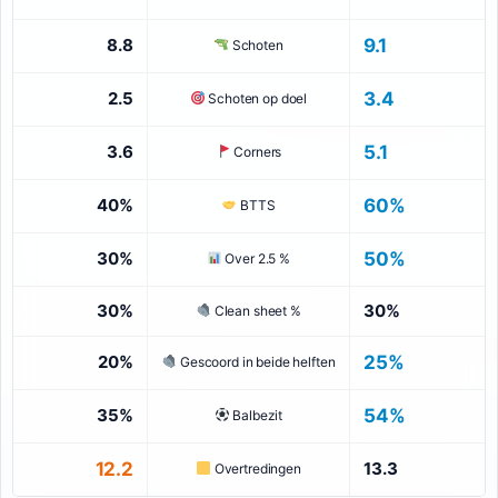
8.8
9.1
Schoten
2.5
3.4
Schoten op doel
3.6
5.1
Corners
40%
60%
BTTS
30%
50%
Over 2.5 %
30%
30%
Clean sheet %
20%
25%
Gescoord in beide helften
35%
54%
Balbezit
12.2
13.3
Overtredingen