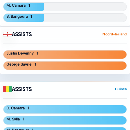
M. Camara
1
S. Bangoura
1
Assists
Noord-Ierland
Justin Devenny
1
George Saville
1
Assists
Guinea
O. Camara
1
M. Sylla
1