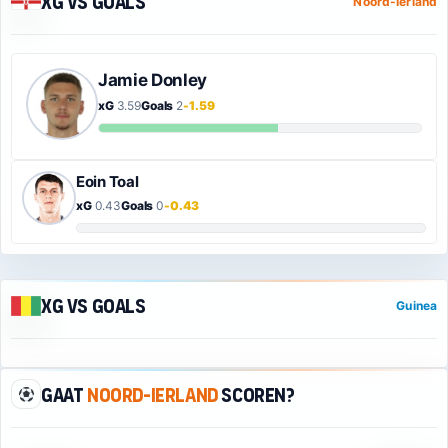
xG vs Goals
Noord-Ierland
Jamie Donley
xG
3.59
Goals
2
-1.59
Eoin Toal
xG
0.43
Goals
0
-0.43
xG vs Goals
Guinea
Gaat
Noord-Ierland
scoren?