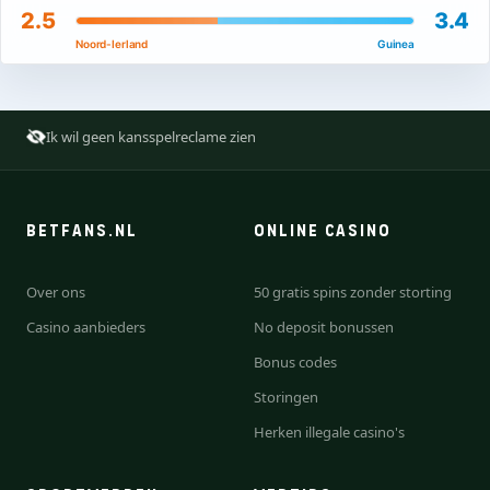
2.5
3.4
Noord-Ierland
Guinea
Ik wil geen kansspelreclame zien
BETFANS.NL
ONLINE CASINO
Over ons
50 gratis spins zonder storting
Casino aanbieders
No deposit bonussen
Bonus codes
Storingen
Herken illegale casino's