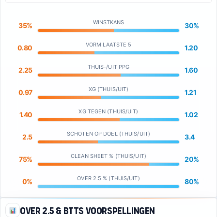
WINSTKANS
35%
30%
VORM LAATSTE 5
0.80
1.20
THUIS-/UIT PPG
2.25
1.60
XG (THUIS/UIT)
0.97
1.21
XG TEGEN (THUIS/UIT)
1.40
1.02
SCHOTEN OP DOEL (THUIS/UIT)
2.5
3.4
CLEAN SHEET % (THUIS/UIT)
75%
20%
OVER 2.5 % (THUIS/UIT)
0%
80%
Over 2.5 & BTTS Voorspellingen