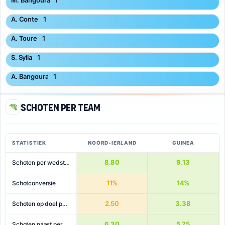
M. Bangoura
1
A. Conte
1
A. Toure
1
S. Sylla
1
A. Bangoura
1
Schoten per team
STATISTIEK
NOORD-IERLAND
GUINEA
8.80
9.13
Schoten per wedstrijd
11%
14%
Schotconversie
2.50
3.38
Schoten op doel per wedstrijd
6.30
5.75
Schoten naast per wedstrijd