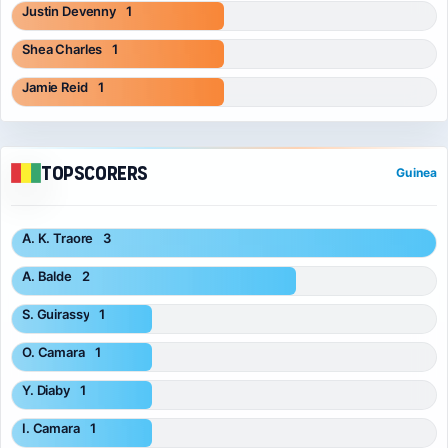
Justin Devenny
1
Shea Charles
1
Jamie Reid
1
Topscorers
Guinea
A. K. Traore
3
A. Balde
2
S. Guirassy
1
O. Camara
1
Y. Diaby
1
I. Camara
1