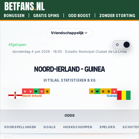
|
|
|
Bonussen
Gratis spins
Odd boost
Zonder storting
Vriendschappelijk
Afgelopen
donderdag 4 juni 2026 · 18:00 · Estadio Municipal Ciudad de La Linea
Noord-Ierland - Guinea
Uitslag, statistieken & xG
V
V
W
V
G
G
W
G
G
V
Noord-Ierland
Guinea
ODDS
VOORSPELLINGEN
GOALS
HOEKSCHOPPEN
SPELERS
SCHOTE