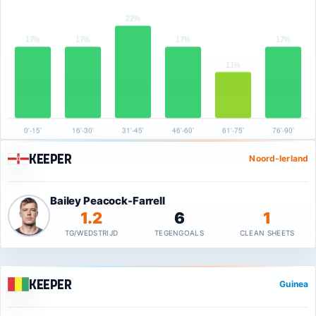
Keeper
Noord-Ierland
Bailey Peacock-Farrell
1.2
6
1
TG/WEDSTRIJD
TEGENGOALS
CLEAN SHEETS
Keeper
Guinea