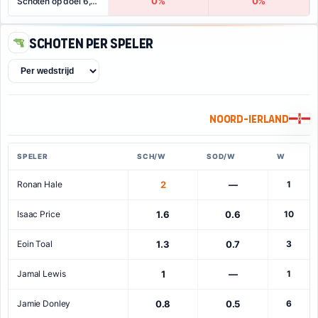
0%
0%
Schoten op doel 6,5+
Schoten per speler
Noord-Ierland
SPELER
SCH/W
SOD/W
W
Ronan Hale
2
—
1
Isaac Price
1.6
0.6
10
Eoin Toal
1.3
0.7
3
Jamal Lewis
1
—
1
Jamie Donley
0.8
0.5
6