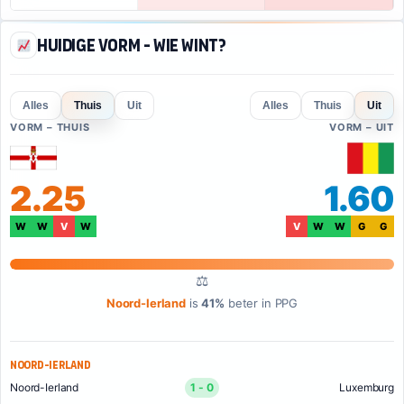
Huidige vorm - Wie wint?
Alles
Thuis
Uit
Alles
Thuis
Uit
VORM – THUIS
VORM – UIT
2.25
1.60
W
W
V
W
V
W
W
G
G
⚖
Noord-Ierland
is
41%
beter in PPG
Noord-Ierland
Noord-Ierland
1 - 0
Luxemburg