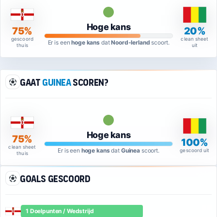
Hoge kans
75%
20%
gescoord
clean sheet
Er is een
hoge kans
dat
Noord-Ierland
scoort.
thuis
uit
Gaat
Guinea
scoren?
Hoge kans
75%
100%
clean sheet
Er is een
hoge kans
dat
Guinea
scoort.
gescoord uit
thuis
Goals gescoord
1 Doelpunten / Wedstrijd