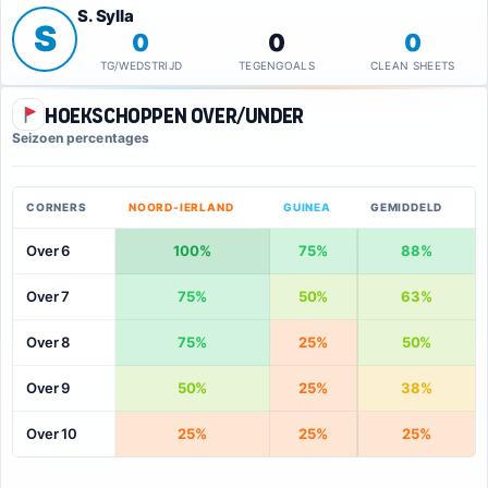
S. Sylla
S
0
0
0
TG/WEDSTRIJD
TEGENGOALS
CLEAN SHEETS
Hoekschoppen Over/Under
Seizoen percentages
CORNERS
NOORD-IERLAND
GUINEA
GEMIDDELD
Over 6
100%
75%
88%
Over 7
75%
50%
63%
Over 8
75%
25%
50%
Over 9
50%
25%
38%
Over 10
25%
25%
25%