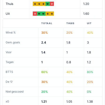
Thuis
1.20
G
G
G
W
V
Uit
1.60
V
W
W
G
G
TOTAAL
THUIS
UIT
Winst %
30%
20%
40%
Gem. goals
2.4
1.8
3
Voor
1.4
1
1.8
Tegen
1
0.8
1.2
BTTS
60%
40%
80%
De '0'
30%
40%
20%
Niet gescoord
20%
40%
0%
xG
1.21
1.05
1.38