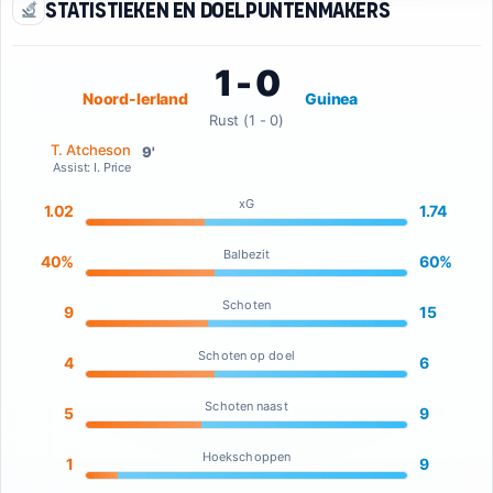
Statistieken en doelpuntenmakers
1 - 0
Noord-Ierland
Guinea
Rust (1 - 0)
T. Atcheson
9'
Assist: I. Price
xG
1.02
1.74
Balbezit
40%
60%
Schoten
9
15
Schoten op doel
4
6
Schoten naast
5
9
Hoekschoppen
1
9