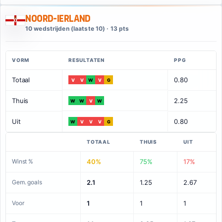
Noord-Ierland
10 wedstrijden (laatste 10) · 13 pts
VORM
RESULTATEN
PPG
Totaal
0.80
V
V
W
V
G
Thuis
2.25
W
W
V
W
Uit
0.80
W
V
V
V
G
TOTAAL
THUIS
UIT
Winst %
40%
75%
17%
Gem. goals
2.1
1.25
2.67
Voor
1
1
1