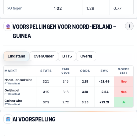
xG tegen
1.02
1.28
0.77
Voorspellingen voor Noord-Ierland –
i
Guinea
Eindstand
Over/Under
BTTS
Overig
FAIR
GOEDE
MARKT
STATS
ODDS
EV%
ODDS
BET?
Noord-Ierland wint
32%
3.15
2.25
-28.49
Nee
FT Resultaat
Gelijkspel
31%
3.18
3.10
-2.54
Nee
FT Resultaat
Guinea wint
37%
2.72
3.35
+23.21
Ja
FT Resultaat
AI voorspelling