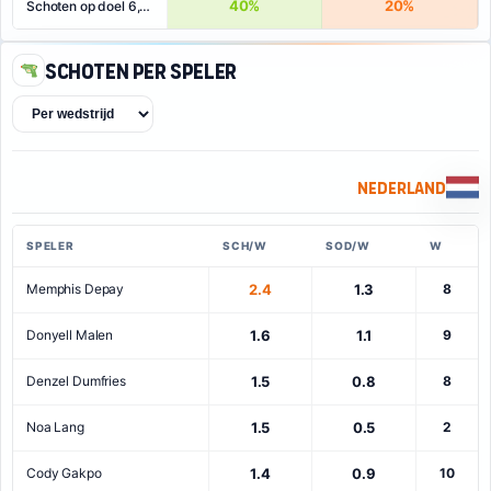
40%
20%
Schoten op doel 6,5+
Schoten per speler
Nederland
SPELER
SCH/W
SOD/W
W
Memphis Depay
2.4
1.3
8
Donyell Malen
1.6
1.1
9
Denzel Dumfries
1.5
0.8
8
Noa Lang
1.5
0.5
2
Cody Gakpo
1.4
0.9
10