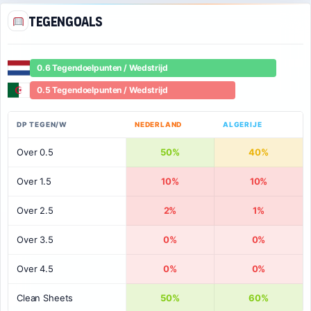
Tegengoals
0.6 Tegendoelpunten / Wedstrijd
0.5 Tegendoelpunten / Wedstrijd
DP TEGEN/W
NEDERLAND
ALGERIJE
Over 0.5
50%
40%
Over 1.5
10%
10%
Over 2.5
2%
1%
Over 3.5
0%
0%
Over 4.5
0%
0%
Clean Sheets
50%
60%