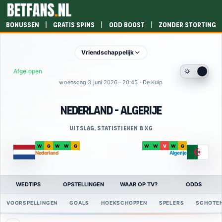
|
|
|
Bonussen
Gratis spins
Odd boost
Zonder storting
Vriendschappelijk
Afgelopen
woensdag 3 juni 2026 · 20:45 · De Kuip
Nederland - Algerije
Uitslag, statistieken & xG
W
G
W
W
G
W
W
V
W
G
Nederland
Algerije
WEDTIPS
OPSTELLINGEN
WAAR OP TV?
ODDS
VOORSPELLINGEN
GOALS
HOEKSCHOPPEN
SPELERS
SCHOTE