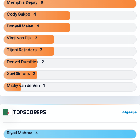
Memphis Depay
8
Cody Gakpo
4
Donyell Malen
4
Virgil van Dijk
3
Tijjani Reijnders
3
Denzel Dumfries
2
Xavi Simons
2
Micky van de Ven
1
Topscorers
Algerije
Riyad Mahrez
4