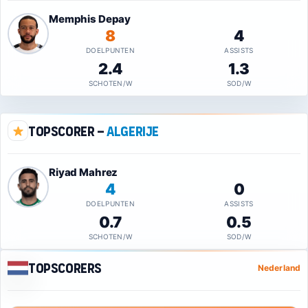
Memphis Depay
8
4
DOELPUNTEN
ASSISTS
2.4
1.3
SCHOTEN/W
SOD/W
Topscorer –
Algerije
Riyad Mahrez
4
0
DOELPUNTEN
ASSISTS
0.7
0.5
SCHOTEN/W
SOD/W
Topscorers
Nederland