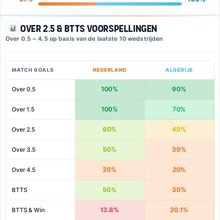
Over 2.5 & BTTS Voorspellingen
Over 0.5 ~ 4.5 op basis van de laatste 10 wedstrijden
MATCH GOALS
NEDERLAND
ALGERIJE
100%
90%
Over 0.5
100%
70%
Over 1.5
60%
40%
Over 2.5
50%
30%
Over 3.5
20%
20%
Over 4.5
50%
30%
BTTS
13.8%
20.1%
BTTS & Win