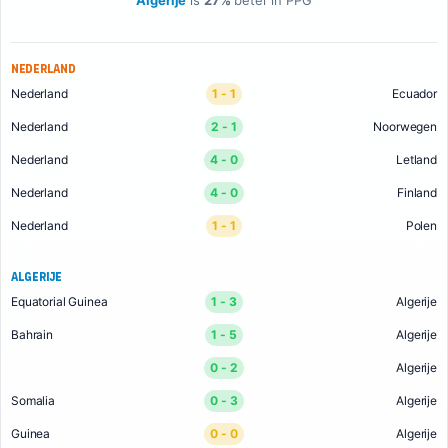
Algerije
is
27%
beter in PPG
Nederland
Nederland
1 - 1
Ecuador
Nederland
2 - 1
Noorwegen
Nederland
4 - 0
Letland
Nederland
4 - 0
Finland
Nederland
1 - 1
Polen
Algerije
Equatorial Guinea
1 - 3
Algerije
Bahrain
1 - 5
Algerije
0 - 2
Algerije
Somalia
0 - 3
Algerije
Guinea
0 - 0
Algerije