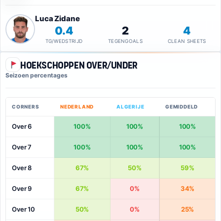
Luca Zidane
0.4
2
4
TG/WEDSTRIJD
TEGENGOALS
CLEAN SHEETS
Hoekschoppen Over/Under
Seizoen percentages
CORNERS
NEDERLAND
ALGERIJE
GEMIDDELD
Over 6
100%
100%
100%
Over 7
100%
100%
100%
Over 8
67%
50%
59%
Over 9
67%
0%
34%
Over 10
50%
0%
25%