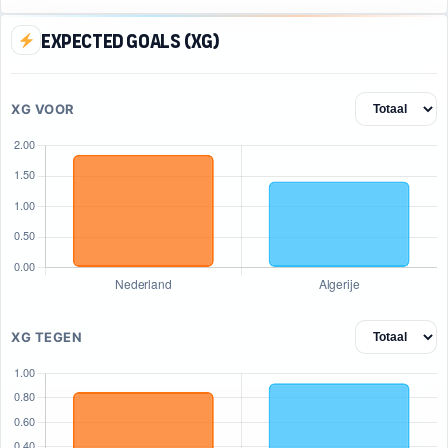
Expected Goals (xG)
XG VOOR
XG TEGEN