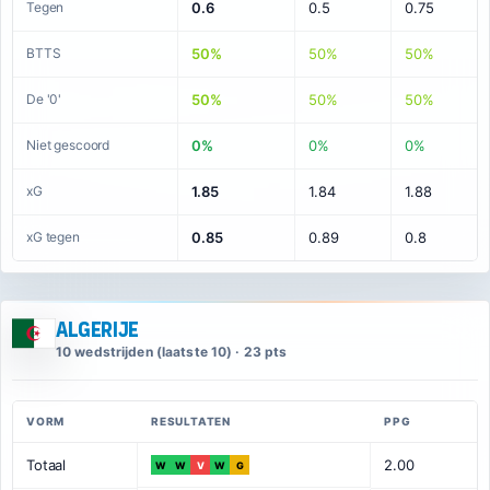
Tegen
0.6
0.5
0.75
BTTS
50%
50%
50%
De '0'
50%
50%
50%
Niet gescoord
0%
0%
0%
xG
1.85
1.84
1.88
xG tegen
0.85
0.89
0.8
Algerije
10 wedstrijden (laatste 10) · 23 pts
VORM
RESULTATEN
PPG
Totaal
2.00
W
W
V
W
G