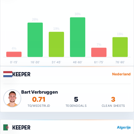
Keeper
Nederland
Bart Verbruggen
0.71
5
3
TG/WEDSTRIJD
TEGENGOALS
CLEAN SHEETS
Keeper
Algerije