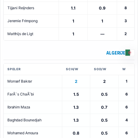
Tijjani Reijnders
1.1
0.9
8
Jeremie Frimpong
1
1
3
Matthijs de Ligt
1
—
2
Algerije
SPELER
SCH/W
SOD/W
W
Monsef Bakrar
2
2
1
FarÃ¨s ChaÃ¯bi
1.5
0.5
6
Ibrahim Maza
1.3
0.7
6
Baghdad Bounedjah
1.3
0.5
4
Mohamed Amoura
0.8
0.5
6