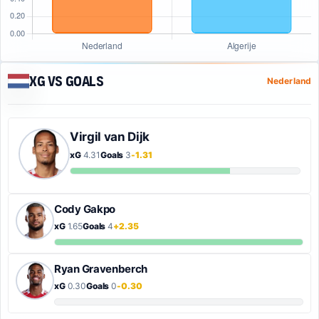
xG vs Goals
Nederland
Virgil van Dijk
xG
4.31
Goals
3
-1.31
Cody Gakpo
xG
1.65
Goals
4
+2.35
Ryan Gravenberch
xG
0.30
Goals
0
-0.30