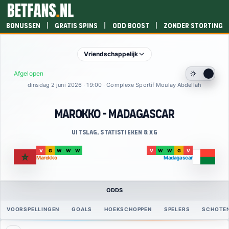
|
|
|
Bonussen
Gratis spins
Odd boost
Zonder storting
Vriendschappelijk
Afgelopen
dinsdag 2 juni 2026 · 19:00 · Complexe Sportif Moulay Abdellah
Marokko - Madagascar
Uitslag, statistieken & xG
V
G
W
W
W
V
W
W
G
V
Marokko
Madagascar
ODDS
VOORSPELLINGEN
GOALS
HOEKSCHOPPEN
SPELERS
SCHOTE