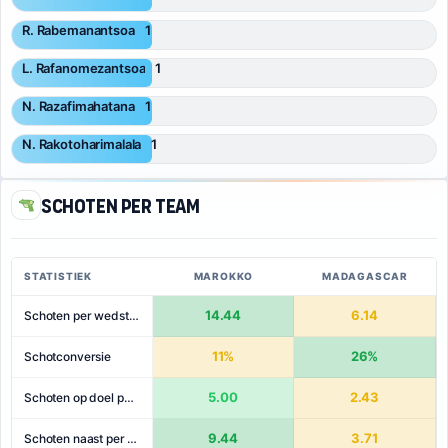
R. Rabemanantsoa
1
L. Rafanomezantsoa
1
N. Razafimahatana
1
N. Rakotoharimalala
1
Schoten per team
STATISTIEK
MAROKKO
MADAGASCAR
14.44
6.14
Schoten per wedstrijd
11%
26%
Schotconversie
5.00
2.43
Schoten op doel per wedstrijd
9.44
3.71
Schoten naast per wedstrijd