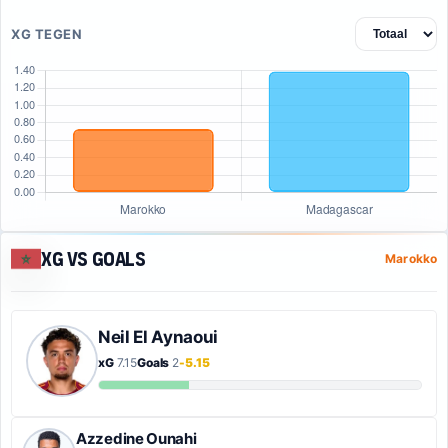
XG TEGEN
xG vs Goals
Marokko
Neil El Aynaoui
xG
7.15
Goals
2
-5.15
Azzedine Ounahi