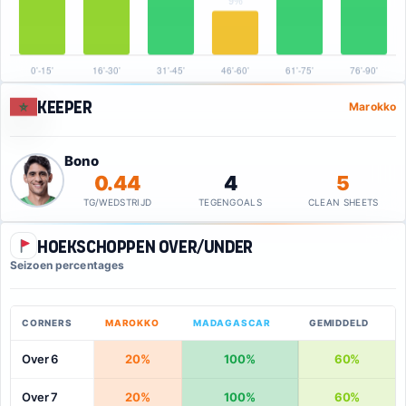
Keeper
Marokko
Bono
0.44
4
5
TG/WEDSTRIJD
TEGENGOALS
CLEAN SHEETS
Hoekschoppen Over/Under
Seizoen percentages
CORNERS
MAROKKO
MADAGASCAR
GEMIDDELD
Over 6
20%
100%
60%
Over 7
20%
100%
60%