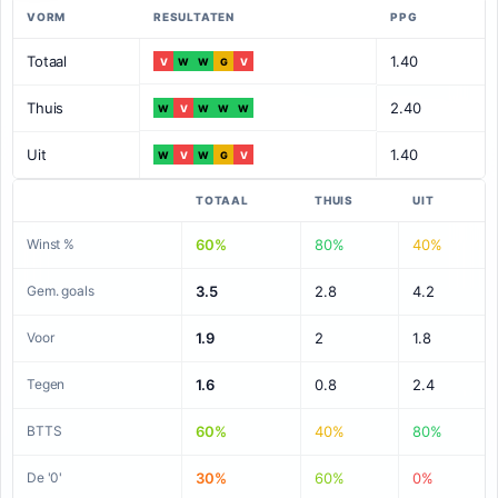
VORM
RESULTATEN
PPG
Totaal
1.40
V
W
W
G
V
Thuis
2.40
W
V
W
W
W
Uit
1.40
W
V
W
G
V
TOTAAL
THUIS
UIT
Winst %
60%
80%
40%
Gem. goals
3.5
2.8
4.2
Voor
1.9
2
1.8
Tegen
1.6
0.8
2.4
BTTS
60%
40%
80%
De '0'
30%
60%
0%