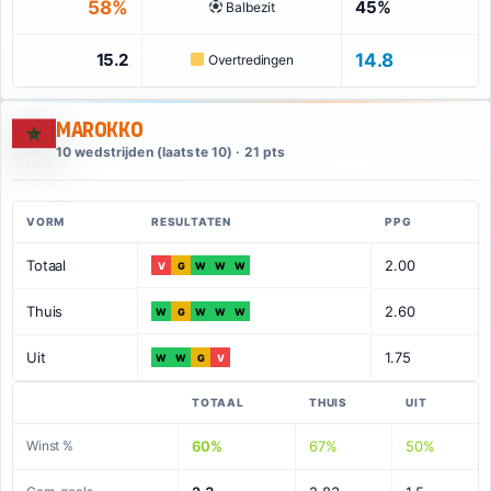
58%
45%
Balbezit
15.2
14.8
Overtredingen
Marokko
10 wedstrijden (laatste 10) · 21 pts
VORM
RESULTATEN
PPG
Totaal
2.00
V
G
W
W
W
Thuis
2.60
W
G
W
W
W
Uit
1.75
W
W
G
V
TOTAAL
THUIS
UIT
Winst %
60%
67%
50%