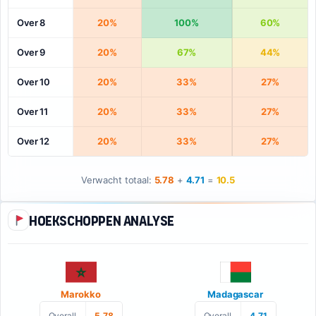
Over 8
20%
100%
60%
Over 9
20%
67%
44%
Over 10
20%
33%
27%
Over 11
20%
33%
27%
Over 12
20%
33%
27%
Verwacht totaal:
5.78
+
4.71
=
10.5
Hoekschoppen analyse
Marokko
Madagascar
Overall
5.78
Overall
4.71