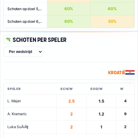
60%
60%
Schoten op doel 5,5+
60%
50%
Schoten op doel 6,5+
Schoten per speler
Kroatië
SPELER
SCH/W
SOD/W
W
L. Majer
2.5
1.5
4
A. Kramaric
2
1.2
9
Luka SuÄiÄ‡
2
1
2