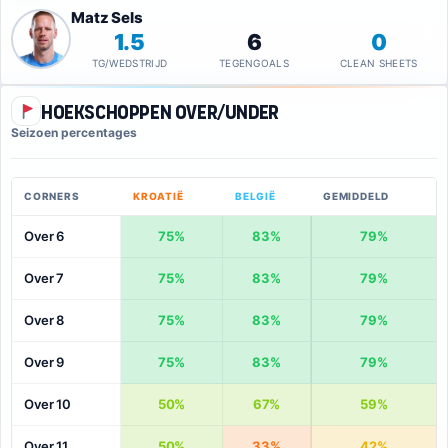
Matz Sels
1.5
6
0
TG/WEDSTRIJD
TEGENGOALS
CLEAN SHEETS
Hoekschoppen Over/Under
Seizoen percentages
CORNERS
KROATIË
BELGIË
GEMIDDELD
Over 6
75%
83%
79%
Over 7
75%
83%
79%
Over 8
75%
83%
79%
Over 9
75%
83%
79%
Over 10
50%
67%
59%
Over 11
50%
33%
42%