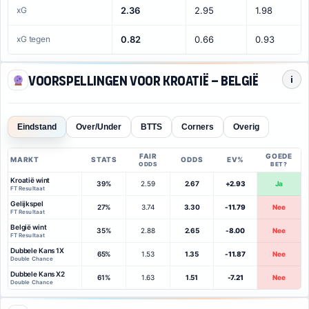
xG
2.36
2.95
1.98
xG tegen
0.82
0.66
0.93
Voorspellingen voor Kroatië – België
i
Eindstand
Over/Under
BTTS
Corners
Overig
FAIR
GOEDE
MARKT
STATS
ODDS
EV%
ODDS
BET?
Kroatië wint
39%
2.59
2.67
+2.93
Ja
FT Resultaat
Gelijkspel
27%
3.74
3.30
-11.79
Nee
FT Resultaat
België wint
35%
2.88
2.65
-8.00
Nee
FT Resultaat
Dubbele Kans 1X
65%
1.53
1.35
-11.87
Nee
Double Chance
Dubbele Kans X2
61%
1.63
1.51
-7.21
Nee
Double Chance