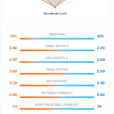
WINSTKANS
10%
45%
VORM LAATSTE 5
2.40
2.20
H2H LAATSTE 5
0.50
2.00
THUIS-/UIT PPG
3.00
2.00
XG (THUIS/UIT)
2.29
2.36
XG TEGEN (THUIS/UIT)
0.95
0.82
SCHOTEN OP DOEL (THUIS/UIT)
7.3
7.6