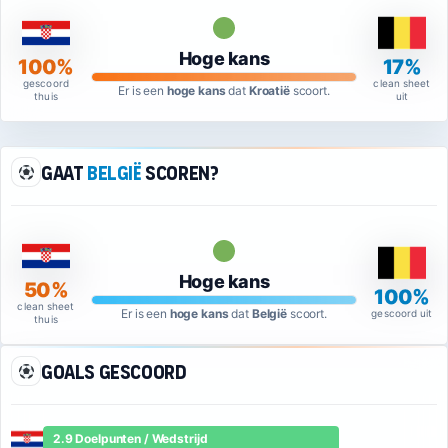
Hoge kans
100%
17%
gescoord
clean sheet
Er is een
hoge kans
dat
Kroatië
scoort.
thuis
uit
Gaat
België
scoren?
Hoge kans
50%
100%
clean sheet
Er is een
hoge kans
dat
België
scoort.
gescoord uit
thuis
Goals gescoord
2.9 Doelpunten / Wedstrijd