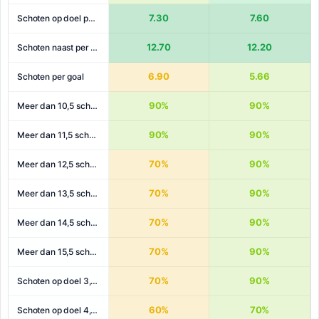
7.30
7.60
Schoten op doel per wedstrijd
12.70
12.20
Schoten naast per wedstrijd
6.90
5.66
Schoten per goal
90%
90%
Meer dan 10,5 schoten
90%
90%
Meer dan 11,5 schoten
70%
90%
Meer dan 12,5 schoten
70%
90%
Meer dan 13,5 schoten
70%
90%
Meer dan 14,5 schoten
70%
90%
Meer dan 15,5 schoten
70%
90%
Schoten op doel 3,5+
60%
70%
Schoten op doel 4,5+