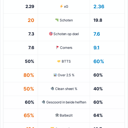
2.29
2.36
xG
20
19.8
Schoten
7.3
7.6
Schoten op doel
7.6
9.1
Corners
50%
60%
BTTS
80%
60%
Over 2.5 %
50%
40%
Clean sheet %
60%
60%
Gescoord in beide helften
65%
64%
Balbezit