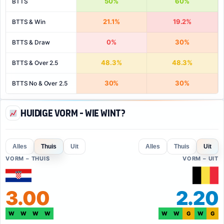
50%
60%
BTTS
21.1%
19.2%
BTTS & Win
0%
30%
BTTS & Draw
48.3%
48.3%
BTTS & Over 2.5
30%
30%
BTTS No & Over 2.5
Huidige vorm - Wie wint?
Alles
Thuis
Uit
Alles
Thuis
Uit
VORM – THUIS
VORM – UIT
3.00
2.20
W
W
W
W
W
W
G
W
G