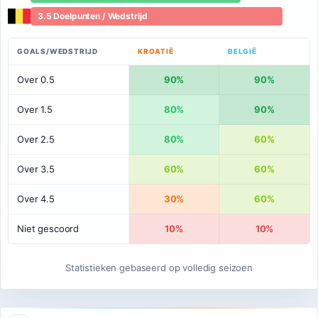
3.5 Doelpunten / Wedstrijd
GOALS/WEDSTRIJD
KROATIË
BELGIË
Over 0.5
90%
90%
Over 1.5
80%
90%
Over 2.5
80%
60%
Over 3.5
60%
60%
Over 4.5
30%
60%
Niet gescoord
10%
10%
Statistieken gebaseerd op volledig seizoen