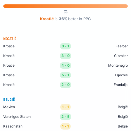
⚖
Kroatië
is
36%
beter in PPG
Kroatië
Kroatië
3 - 1
Faeröer
Kroatië
3 - 0
Gibraltar
Kroatië
4 - 0
Montenegro
Kroatië
5 - 1
Tsjechië
Kroatië
2 - 0
Frankrijk
België
Mexico
1 - 1
België
Verenigde Staten
2 - 5
België
Kazachstan
1 - 1
België