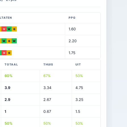
LTATEN
PPG
1.60
V
W
G
2.20
W
G
W
1.75
W
V
G
TOTAAL
THUIS
UIT
60%
67%
50%
3.9
3.34
4.75
2.9
2.67
3.25
1
0.67
1.5
50%
50%
50%