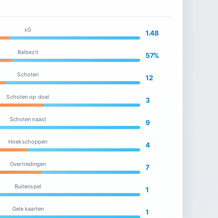
xG
1.48
Balbezit
57%
Schoten
12
Schoten op doel
3
Schoten naast
9
Hoekschoppen
4
Overtredingen
7
Buitenspel
1
Gele kaarten
1