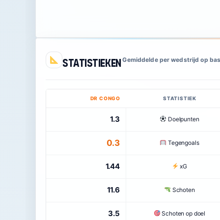
Statistieken
Gemiddelde per wedstrijd op basi
DR CONGO
STATISTIEK
1.3
Doelpunten
0.3
Tegengoals
1.44
xG
11.6
Schoten
3.5
Schoten op doel