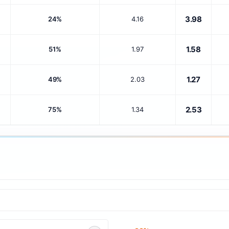
3.98
24%
4.16
1.58
51%
1.97
1.27
49%
2.03
2.53
75%
1.34