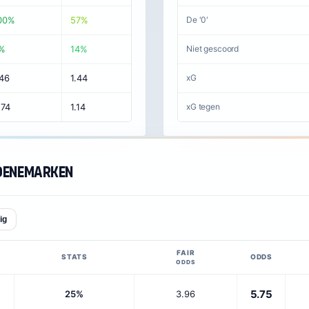
00%
57%
De '0'
%
14%
Niet gescoord
.46
1.44
xG
.74
1.14
xG tegen
 Denemarken
ig
FAIR
STATS
ODDS
ODDS
5.75
25%
3.96