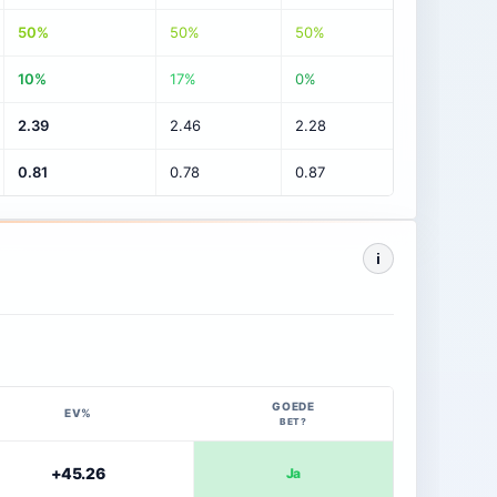
50%
50%
50%
10%
17%
0%
2.39
2.46
2.28
0.81
0.78
0.87
i
GOEDE
EV%
BET?
+45.26
Ja