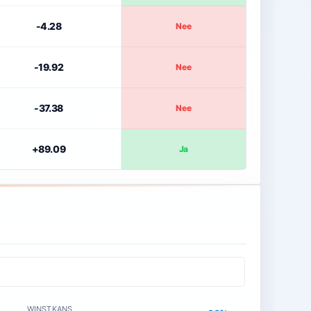
-4.28
Nee
-19.92
Nee
-37.38
Nee
+89.09
Ja
WINSTKANS