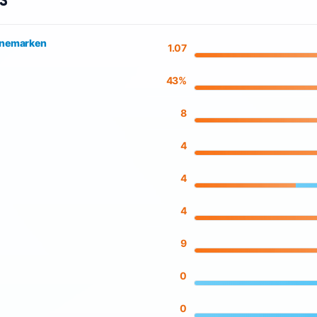
rs
nemarken
1.07
43%
8
4
4
4
9
0
0