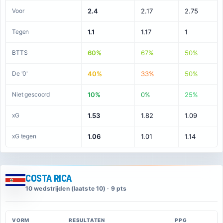
Voor
2.4
2.17
2.75
Tegen
1.1
1.17
1
BTTS
60%
67%
50%
De '0'
40%
33%
50%
Niet gescoord
10%
0%
25%
xG
1.53
1.82
1.09
xG tegen
1.06
1.01
1.14
Costa Rica
10 wedstrijden (laatste 10) · 9 pts
VORM
RESULTATEN
PPG