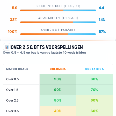
SCHOTEN OP DOEL (THUIS/UIT)
5.9
4.4
CLEAN SHEET % (THUIS/UIT)
33%
14%
OVER 2.5 % (THUIS/UIT)
100%
57%
Over 2.5 & BTTS Voorspellingen
Over 0.5 ~ 4.5 op basis van de laatste 10 wedstrijden
MATCH GOALS
COLOMBIA
COSTA RICA
90%
80%
Over 0.5
90%
70%
Over 1.5
80%
60%
Over 2.5
40%
60%
Over 3.5