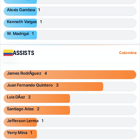
Alexis Gamboa
1
Kenneth Vargas
1
W. Madrigal
1
Assists
Colombia
James RodrÃ­guez
4
Juan Fernando Quintero
3
Luis DÃ­az
2
Santiago Arias
2
Jefferson Lerma
1
Yerry Mina
1