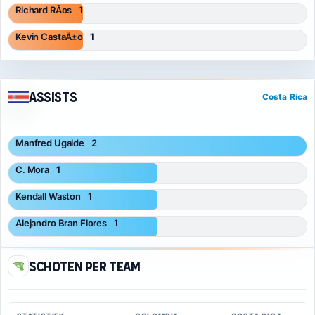
Richard RÃ­os
1
Kevin CastaÃ±o
1
Assists
Costa Rica
Manfred Ugalde
2
C. Mora
1
Kendall Waston
1
Alejandro Bran Flores
1
Schoten per team