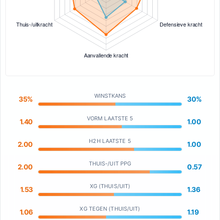
WINSTKANS
35%
30%
VORM LAATSTE 5
1.40
1.00
H2H LAATSTE 5
2.00
1.00
THUIS-/UIT PPG
2.00
0.57
XG (THUIS/UIT)
1.53
1.36
XG TEGEN (THUIS/UIT)
1.06
1.19