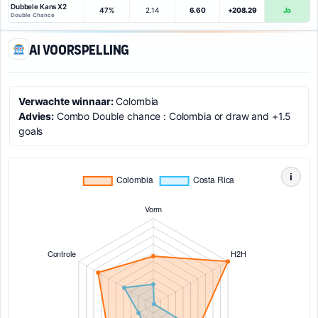
Dubbele Kans X2
47%
2.14
6.60
+208.29
Ja
Double Chance
AI voorspelling
Verwachte winnaar:
Colombia
Advies:
Combo Double chance : Colombia or draw and +1.5
goals
i