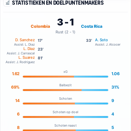
Statistieken en doelpuntenmakers
3 - 1
Colombia
Costa Rica
Rust (2 - 1)
D. Sanchez
A. Soto
17'
33'
Assist: L. Diaz
Assist: J. Alcocer
L. Diaz
23'
Assist: J. Carrascal
L. Suarez
81'
Assist: J. Rodriguez
xG
1.62
1.06
Balbezit
69%
31%
Schoten
14
9
Schoten op doel
6
4
Schoten naast
8
5