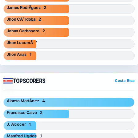
James RodrÃ­guez
2
Jhon CÃ³rdoba
2
Johan Carbonero
2
Jhon LucumÃ­
1
Jhon Arias
1
Topscorers
Costa Rica
Alonso MartÃ­nez
4
Francisco Calvo
2
J. Alcocer
1
Manfred Ugalde
1