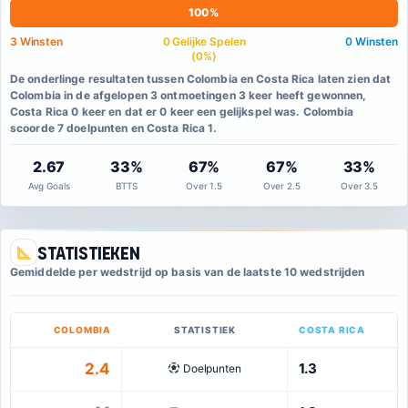
100%
3 Winsten
0 Gelijke Spelen
0 Winsten
(0%)
De onderlinge resultaten tussen Colombia en Costa Rica laten zien dat
Colombia in de afgelopen 3 ontmoetingen 3 keer heeft gewonnen,
Costa Rica 0 keer en dat er 0 keer een gelijkspel was. Colombia
scoorde 7 doelpunten en Costa Rica 1.
2.67
33%
67%
67%
33%
Avg Goals
BTTS
Over 1.5
Over 2.5
Over 3.5
Statistieken
Gemiddelde per wedstrijd op basis van de laatste 10 wedstrijden
COLOMBIA
STATISTIEK
COSTA RICA
2.4
1.3
Doelpunten