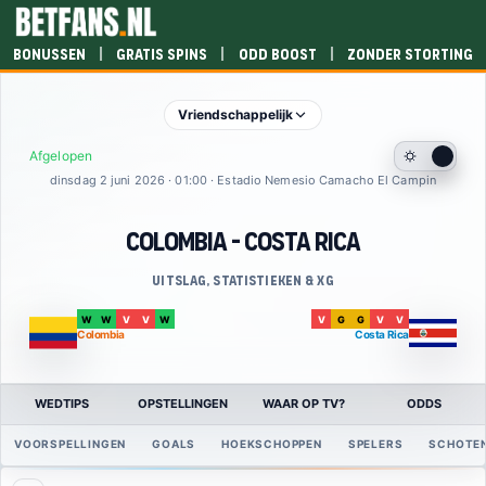
|
|
|
Bonussen
Gratis spins
Odd boost
Zonder storting
Vriendschappelijk
Afgelopen
dinsdag 2 juni 2026 · 01:00 · Estadio Nemesio Camacho El Campin
Colombia - Costa Rica
Uitslag, statistieken & xG
W
W
V
V
W
V
G
G
V
V
Colombia
Costa Rica
WEDTIPS
OPSTELLINGEN
WAAR OP TV?
ODDS
VOORSPELLINGEN
GOALS
HOEKSCHOPPEN
SPELERS
SCHOTE