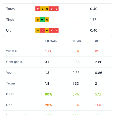
Totaal
0.40
V
G
G
V
V
Thuis
1.67
G
W
G
Uit
0.40
G
V
G
V
V
TOTAAL
THUIS
UIT
Winst %
10%
33%
0%
Gem. goals
3.1
3.66
2.86
Voor
1.3
2.33
0.86
Tegen
1.8
1.33
2
BTTS
60%
67%
57%
De '0'
20%
33%
14%