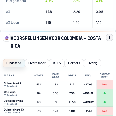
Niet gescoord
40%
33%
43%
xG
1.36
2.29
0.96
xG tegen
1.19
1.29
1.14
Voorspellingen voor Colombia – Costa
i
Rica
Eindstand
Over/Under
BTTS
Corners
Overig
FAIR
GOEDE
MARKT
STATS
ODDS
EV%
ODDS
BET?
Colombia wint
53%
1.88
1.17
-37.65
Nee
FT Resultaat
Gelijkspel
28%
3.58
7.50
+109.52
Ja
FT Resultaat
Costa Rica wint
19%
5.33
16.50
+209.82
Ja
FT Resultaat
Dubbele Kans 1X
81%
1.23
1.09
-11.47
Nee
Double Chance