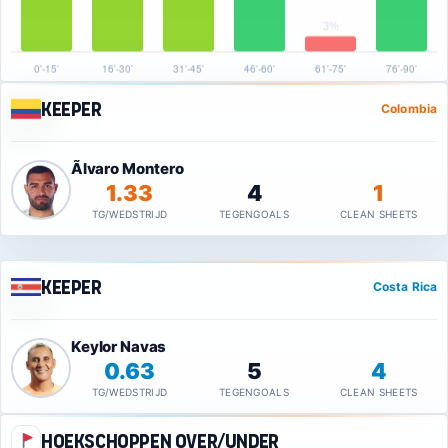
Keeper
Colombia
Ãlvaro Montero
1.33
4
1
TG/WEDSTRIJD
TEGENGOALS
CLEAN SHEETS
Keeper
Costa Rica
Keylor Navas
0.63
5
4
TG/WEDSTRIJD
TEGENGOALS
CLEAN SHEETS
Hoekschoppen Over/Under