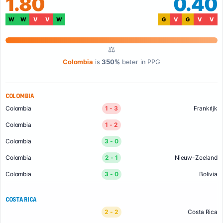
1.80
0.40
W
W
V
V
W
G
V
G
V
V
⚖
Colombia
is
350%
beter in PPG
Colombia
Colombia
1 - 3
Frankrijk
Colombia
1 - 2
Colombia
3 - 0
Colombia
2 - 1
Nieuw-Zeeland
Colombia
3 - 0
Bolivia
Costa Rica
2 - 2
Costa Rica