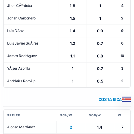
Jhon CÃ³rdoba
1.8
1
4
Johan Carbonero
1.5
1
2
Luis DÃ­az
1.4
0.9
9
Luis Javier SuÃ¡rez
1.2
0.7
6
James RodrÃ­guez
1.1
0.8
10
YÃ¡ser Asprilla
1
0.7
3
AndrÃ©s RomÃ¡n
1
0.5
2
Costa Rica
SPELER
SCH/W
SOD/W
W
Alonso MartÃ­nez
2
1.4
7