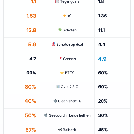
1.1
1.8
Tegengoals
1.53
1.36
xG
12.8
11.1
Schoten
5.9
4.4
Schoten op doel
4.7
4.9
Corners
60%
60%
BTTS
80%
60%
Over 2.5 %
40%
20%
Clean sheet %
50%
30%
Gescoord in beide helften
57%
45%
Balbezit