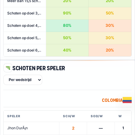
20%
20%
Meer dan 15,5 schoten
90%
50%
Schoten op doel 3,5+
80%
30%
Schoten op doel 4,5+
50%
30%
Schoten op doel 5,5+
40%
20%
Schoten op doel 6,5+
Schoten per speler
Colombia
SPELER
SCH/W
SOD/W
W
Jhon DurÃ¡n
2
—
1