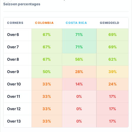
Seizoen percentages
CORNERS
COLOMBIA
COSTA RICA
GEMIDDELD
Over 6
67%
71%
69%
Over 7
67%
71%
69%
Over 8
67%
56%
62%
Over 9
50%
28%
39%
Over 10
33%
14%
24%
Over 11
33%
0%
17%
Over 12
33%
0%
17%
Over 13
33%
0%
17%