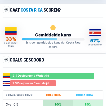
Gaat
Costa Rica
scoren?
Gemiddelde kans
33%
57%
Er is een
gemiddelde kans
dat
Costa Rica
clean sheet
gescoord uit
thuis
scoort.
Goals gescoord
2.4 Doelpunten / Wedstrijd
1.3 Doelpunten / Wedstrijd
GOALS/WEDSTRIJD
COLOMBIA
COSTA RICA
Over 0.5
90%
80%