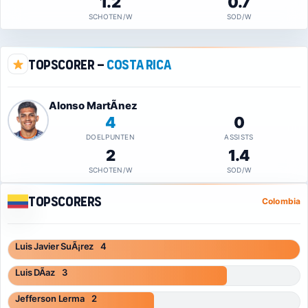
1.2
0.7
SCHOTEN/W
SOD/W
Topscorer –
Costa Rica
Alonso MartÃ­nez
4
0
DOELPUNTEN
ASSISTS
2
1.4
SCHOTEN/W
SOD/W
Topscorers
Colombia
Luis Javier SuÃ¡rez
4
Luis DÃ­az
3
Jefferson Lerma
2