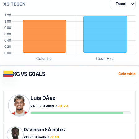
XG TEGEN
xG vs Goals
Colombia
Luis DÃ­az
xG
3.23
Goals
3
-0.23
Davinson SÃ¡nchez
xG
2.16
Goals
0
-2.16