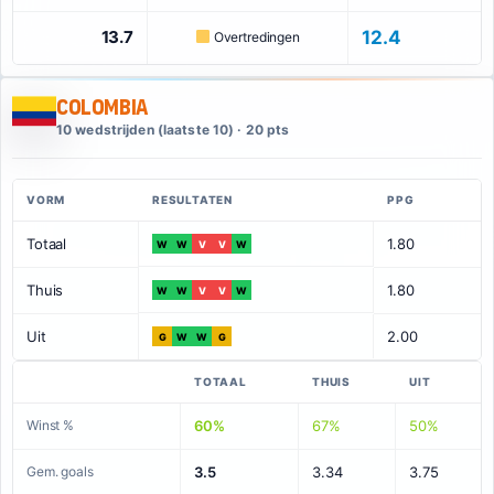
13.7
12.4
Overtredingen
Colombia
10 wedstrijden (laatste 10) · 20 pts
VORM
RESULTATEN
PPG
Totaal
1.80
W
W
V
V
W
Thuis
1.80
W
W
V
V
W
Uit
2.00
G
W
W
G
TOTAAL
THUIS
UIT
Winst %
60%
67%
50%
Gem. goals
3.5
3.34
3.75