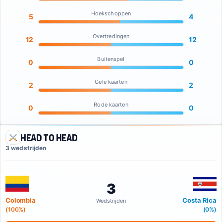
Hoekschoppen
5
4
Overtredingen
12
12
Buitenspel
0
0
Gele kaarten
2
2
Rode kaarten
0
0
Head to Head
3 wedstrijden
3
Colombia
Costa Rica
Wedstrijden
(100%)
(0%)