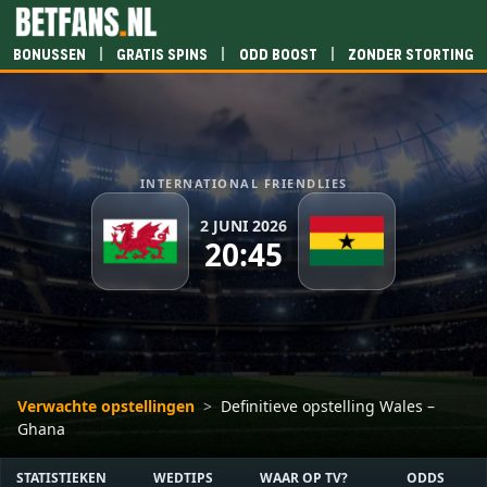
|
|
|
Bonussen
Gratis spins
Odd boost
Zonder storting
INTERNATIONAL FRIENDLIES
2 JUNI 2026
20:45
Verwachte opstellingen
>
Definitieve opstelling Wales –
Ghana
STATISTIEKEN
WEDTIPS
WAAR OP TV?
ODDS