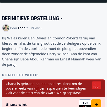
Definitieve opstelling
-
Door
Leon
·
2 juni 2026
Bij Wales keren Ben Davies en Connor Roberts terug van
blessures, al is de kans groot dat de verdedigers op de bank
beginnen. In de voorhoede moet de ploeg het bovendien
doen zonder de afgemelde Harry Wilson. Aan de kant van
Ghana zijn Baba Abdul Rahman en Ernest Nuamah weer van
de partij.
UITGELICHTE WEDTIP
Ghana is gebrand op een goed resultaat om de
FOUT
povere reeks van vijf verliespartijen te beëindigen
vlak voor de start van de zware WK-groepsfase.
3.25
➔
Ghana wint