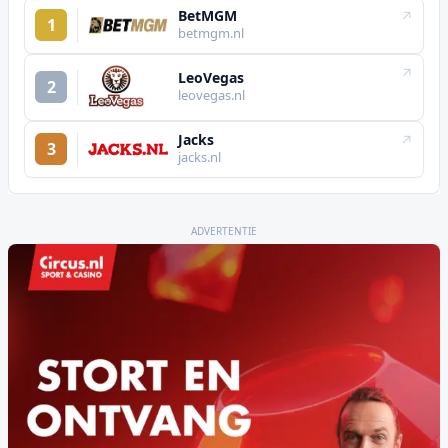
BetMGM
↗
1
betmgm.nl
↗
LeoVegas
2
leovegas.nl
Jacks
↗
3
jacks.nl
ADVERTENTIE