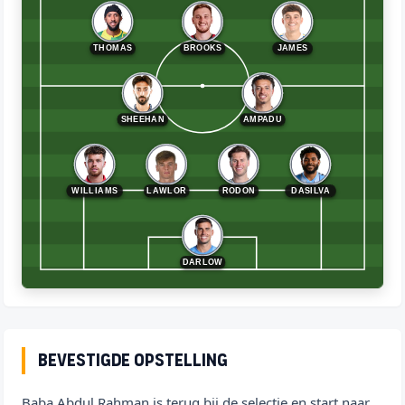
THOMAS
BROOKS
JAMES
SHEEHAN
AMPADU
WILLIAMS
LAWLOR
RODON
DASILVA
DARLOW
Bevestigde opstelling
Baba Abdul Rahman is terug bij de selectie en start naar