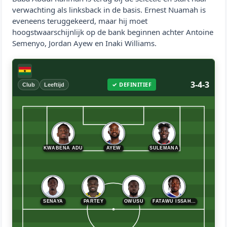
verwachting als linksback in de basis. Ernest Nuamah is
eveneens teruggekeerd, maar hij moet
hoogstwaarschijnlijk op de bank beginnen achter Antoine
Semenyo, Jordan Ayew en Inaki Williams.
3-4-3
✓ DEFINITIEF
Club
Leeftijd
KWABENA ADU
AYEW
SULEMANA
SENAYA
PARTEY
OWUSU
FATAWU ISSAH…