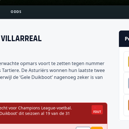
?
ODDS
-
Villarreal
P
verwachte opmars voort te zetten tegen nummer
os Tartiere. De Asturiërs wonnen hun laatste twee
rwijl de ‘Gele Duikboot’ nagenoeg zeker is van
n vecht voor Champions League-voetbal.
FOUT
ikboot' dit seizoen al 19 van de 31