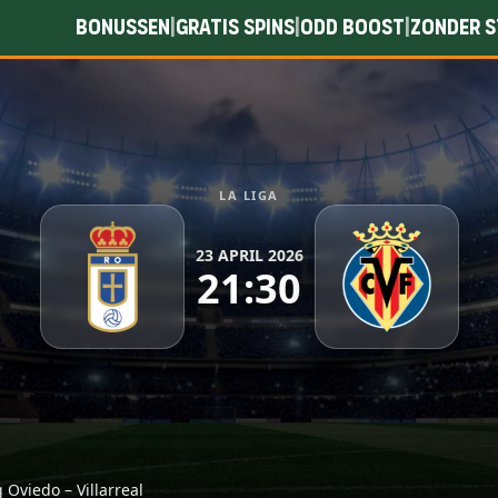
Bonussen
Gratis spins
Odd boost
Zonder s
|
|
|
LA LIGA
23 APRIL 2026
21:30
g Oviedo – Villarreal