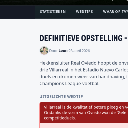
STATISTIEKEN
WEDTIPS
WAAR OP TV
Definitieve opstelling
Door
Leon
·
23 april 2026
Hekkensluiter Real Oviedo hoopt de on
drie Villarreal in het Estadio Nuevo Carl
duels en dromen weer van handhaving, te
Champions League-voetbal.
UITGELICHTE WEDTIP
Villarreal is de kwalitatief betere ploeg e
Ondanks de vorm van Oviedo won de 'Gele Du
competitieduels.