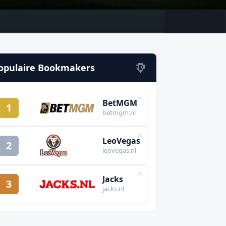
opulaire Bookmakers
↗
BetMGM
1
betmgm.nl
↗
LeoVegas
2
leovegas.nl
↗
Jacks
3
jacks.nl