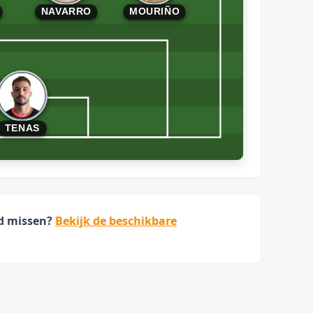
NAVARRO
MOURIÑO
TENAS
jd missen?
Bekijk de beschikbare