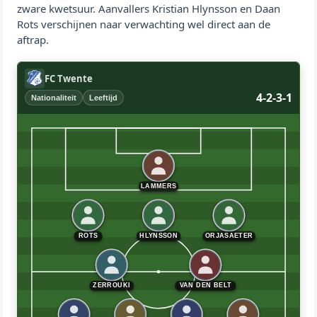
zware kwetsuur. Aanvallers Kristian Hlynsson en Daan
Rots verschijnen naar verwachting wel direct aan de
aftrap.
FC Twente
4-2-3-1
Nationaliteit
Leeftijd
LAMMERS
ROTS
HLYNSSON
ORJASAETER
ZERROUKI
VAN DEN BELT