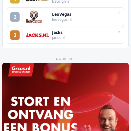
betmgm.nl
↗
LeoVegas
2
leovegas.nl
Jacks
↗
3
jacks.nl
ADVERTENTIE