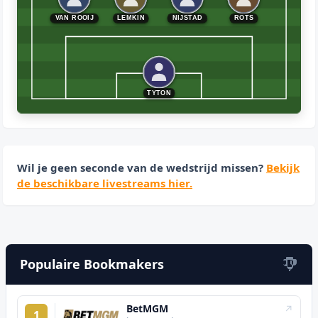
VAN ROOIJ
LEMKIN
NIJSTAD
ROTS
TYTON
Wil je geen seconde van de wedstrijd missen?
Bekijk
de beschikbare livestreams hier.
Populaire Bookmakers
BetMGM
↗
1