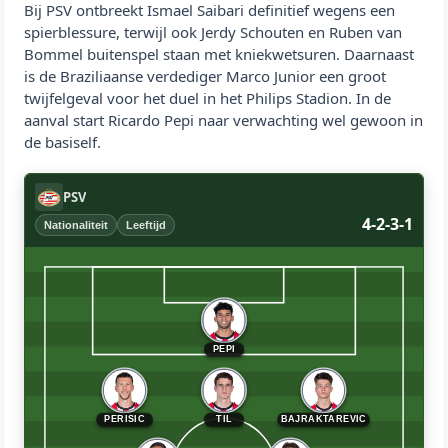
Bij PSV ontbreekt Ismael Saibari definitief wegens een
spierblessure, terwijl ook Jerdy Schouten en Ruben van
Bommel buitenspel staan met kniekwetsuren. Daarnaast
is de Braziliaanse verdediger Marco Junior een groot
twijfelgeval voor het duel in het Philips Stadion. In de
aanval start Ricardo Pepi naar verwachting wel gewoon in
de basiself.
PSV
4-2-3-1
Nationaliteit
Leeftijd
PEPI
PERISIC
TIL
BAJRAKTAREVIC