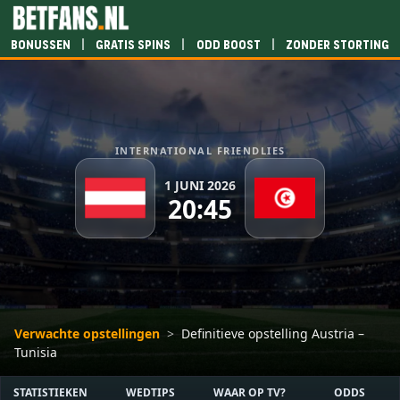
|
|
|
Bonussen
Gratis spins
Odd boost
Zonder storting
INTERNATIONAL FRIENDLIES
1 JUNI 2026
20:45
Verwachte opstellingen
>
Definitieve opstelling Austria –
Tunisia
STATISTIEKEN
WEDTIPS
WAAR OP TV?
ODDS