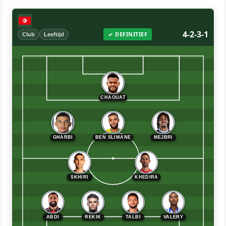
4-2-3-1
✓ DEFINITIEF
Club
Leeftijd
CHAOUAT
GHARBI
BEN SLIMANE
MEJBRI
SKHIRI
KHEDIRA
ABDI
REKIK
TALBI
VALERY