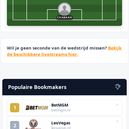
CHAMAKH
Wil je geen seconde van de wedstrijd missen?
Bekijk
de beschikbare livestreams hier.
Populaire Bookmakers
BetMGM
↗
1
betmgm.nl
↗
LeoVegas
2
leovegas.nl