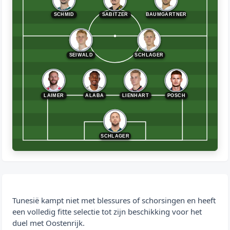
SCHMID
SABITZER
BAUMGARTNER
SEIWALD
SCHLAGER
LAIMER
ALABA
LIENHART
POSCH
SCHLAGER
Tunesië kampt niet met blessures of schorsingen en heeft
een volledig fitte selectie tot zijn beschikking voor het
duel met Oostenrijk.