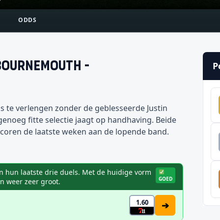
?
ODDS
Bournemouth
-
P
te verlengen zonder de geblesseerde Justin
genoeg fitte selectie jaagt op handhaving. Beide
scoren de laatste weken aan de lopende band.
 hun laatste drie duels. Met de huidige vorm
GOED
n weer zeer groot.
1.60
➔