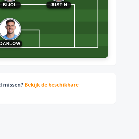
BIJOL
JUSTIN
DARLOW
jd missen?
Bekijk de beschikbare