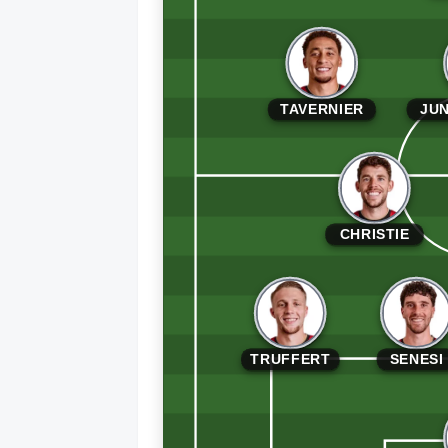
TAVERNIER
JUN
CHRISTIE
TRUFFERT
SENESI