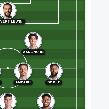
VERT-LEWIN
AARONSON
AMPADU
BOGLE