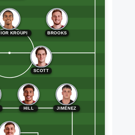
IOR KROUPI
BROOKS
SCOTT
HILL
JIMÉNEZ