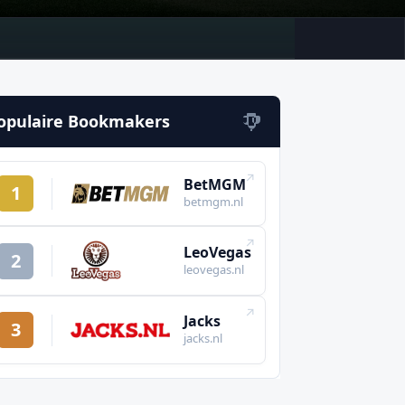
opulaire Bookmakers
↗
BetMGM
1
betmgm.nl
↗
LeoVegas
2
leovegas.nl
↗
Jacks
3
jacks.nl