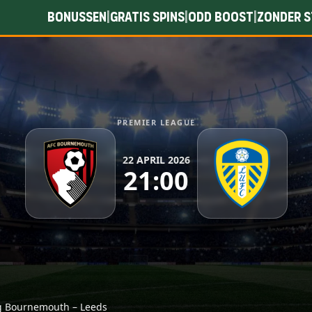
Bonussen
Gratis spins
Odd boost
Zonder s
|
|
|
PREMIER LEAGUE
22 APRIL 2026
21:00
ing Bournemouth – Leeds