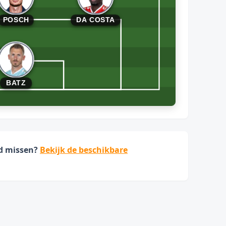
POSCH
DA COSTA
BATZ
jd missen?
Bekijk de beschikbare