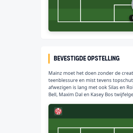
Bevestigde opstelling
Mainz moet het doen zonder de creat
teenblessure en mist tevens topschutt
afwezigen is lang met ook Silas en Ro
Bell, Maxim Dal en Kasey Bos twijfelge