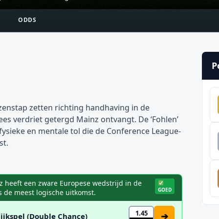
?
ODDS
P
nstap zetten richting handhaving in de
s verdriet getergd Mainz ontvangt. De ‘Fohlen’
 fysieke en mentale tol die de Conference League-
st.
nz heeft een zware Europese wedstrijd in de
GOED
s de meest logische uitkomst.
1.45
➔
ijkspel (Double Chance)