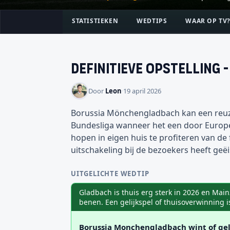
STATISTIEKEN
WEDTIPS
WAAR OP TV
Definitieve opstelling
-
Door
Leon
·
19 april 2026
Borussia Mönchengladbach kan een reuze
Bundesliga wanneer het een door Europee
hopen in eigen huis te profiteren van de
uitschakeling bij de bezoekers heeft geëi
UITGELICHTE WEDTIP
Gladbach is thuis erg sterk in 2026 en Mai
benen. Een gelijkspel of thuisoverwinning i
Borussia Monchengladbach wint of gel