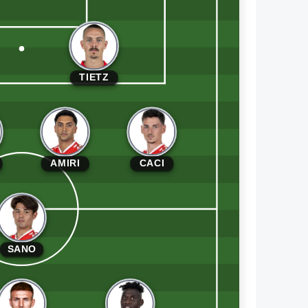
TIETZ
AMIRI
CACI
SANO