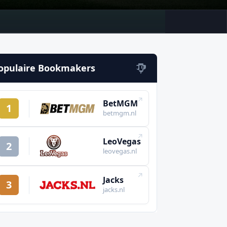
opulaire Bookmakers
↗
BetMGM
1
betmgm.nl
↗
LeoVegas
2
leovegas.nl
↗
Jacks
3
jacks.nl