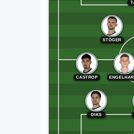
T
STÖGER
CASTROP
ENGELHAR
DIKS