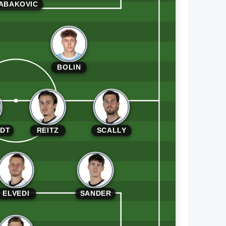
ABAKOVIC
BOLIN
DT
REITZ
SCALLY
ELVEDI
SANDER