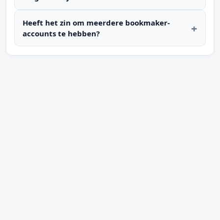
Heeft het zin om meerdere bookmaker-
accounts te hebben?