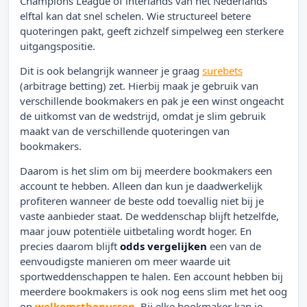
Champions League of interlands van het Nederlands
elftal kan dat snel schelen. Wie structureel betere
quoteringen pakt, geeft zichzelf simpelweg een sterkere
uitgangspositie.
Dit is ook belangrijk wanneer je graag
surebets
(arbitrage betting) zet. Hierbij maak je gebruik van
verschillende bookmakers en pak je een winst ongeacht
de uitkomst van de wedstrijd, omdat je slim gebruik
maakt van de verschillende quoteringen van
bookmakers.
Daarom is het slim om bij meerdere bookmakers een
account te hebben. Alleen dan kun je daadwerkelijk
profiteren wanneer de beste odd toevallig niet bij je
vaste aanbieder staat. De weddenschap blijft hetzelfde,
maar jouw potentiële uitbetaling wordt hoger. En
precies daarom blijft
odds vergelijken
een van de
eenvoudigste manieren om meer waarde uit
sportweddenschappen te halen. Een account hebben bij
meerdere bookmakers is ook nog eens slim met het oog
op
welkomstbonussen
. Bij elke bookmaker kan je