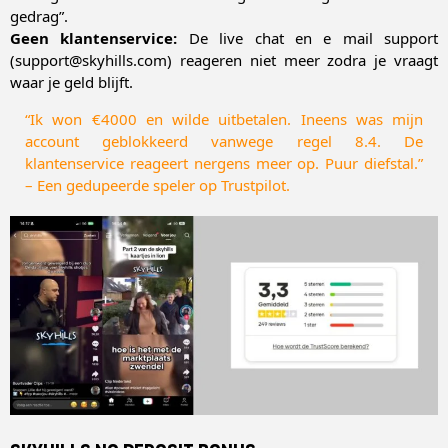
gedrag”.
Geen klantenservice:
De live chat en e mail support
(support@skyhills.com) reageren niet meer zodra je vraagt
waar je geld blijft.
“Ik won €4000 en wilde uitbetalen. Ineens was mijn
account geblokkeerd vanwege regel 8.4. De
klantenservice reageert nergens meer op. Puur diefstal.”
– Een gedupeerde speler op Trustpilot.