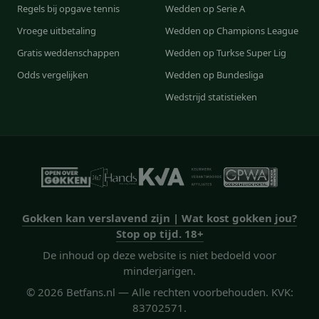
Regels bij opgave tennis
Wedden op Serie A
Vroege uitbetaling
Wedden op Champions League
Gratis weddenschappen
Wedden op Turkse Super Lig
Odds vergelijken
Wedden op Bundesliga
Wedstrijd statistieken
Gokken kan verslavend zijn | Wat kost gokken jou?
Stop op tijd. 18+
De inhoud op deze website is niet bedoeld voor
minderjarigen.
© 2026 Betfans.nl — Alle rechten voorbehouden. KVK:
83702571.