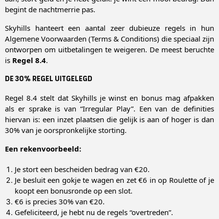
begint de nachtmerrie pas.
Skyhills hanteert een aantal zeer dubieuze regels in hun
Algemene Voorwaarden (Terms & Conditions) die speciaal zijn
ontworpen om uitbetalingen te weigeren. De meest beruchte
is
Regel 8.4
.
De 30% regel uitgelegd
Regel 8.4 stelt dat Skyhills je winst en bonus mag afpakken
als er sprake is van “Irregular Play”. Een van de definities
hiervan is:
een inzet plaatsen die gelijk is aan of hoger is dan
30% van je oorspronkelijke storting.
Een rekenvoorbeeld:
Je stort een bescheiden bedrag van €20.
Je besluit een gokje te wagen en zet €6 in op Roulette of je
koopt een bonusronde op een slot.
€6 is precies 30% van €20.
Gefeliciteerd, je hebt nu de regels “overtreden”.