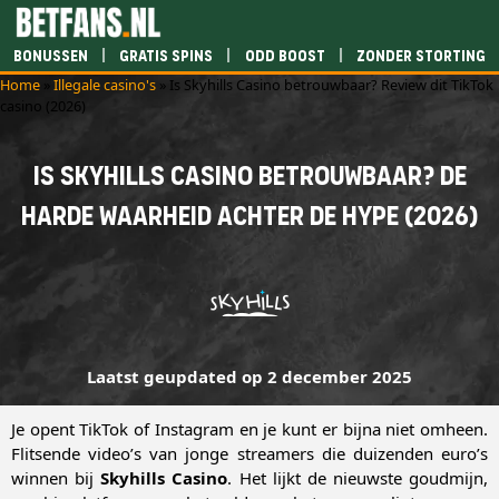
|
|
|
Bonussen
Gratis spins
Odd boost
Zonder storting
Home
»
Illegale casino's
»
Is Skyhills Casino betrouwbaar? Review dit TikTok
casino (2026)
Is Skyhills Casino betrouwbaar? De
harde waarheid achter de hype (2026)
Laatst geupdated op 2 december 2025
Je opent TikTok of Instagram en je kunt er bijna niet omheen.
Flitsende video’s van jonge streamers die duizenden euro’s
winnen bij
Skyhills Casino
. Het lijkt de nieuwste goudmijn,