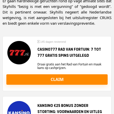
Er gaan hardnekkige geruchten rond op vage affiliate sites dat
Skyhills “bezig is met een vergunning” of “gedoogd wordt”.
Dit is pertinent onwaar. Skyhills negeert alle Nederlandse
wetgeving, is niet aangesloten bij het uitsluitregister CRUKS
en biedt geen enkele vorm van verslavingspreventie.
145 dagen resterend
Casino777 Rad van Fortuin: 7 tot
777 gratis spins uitgelegd
Draai gratis aan het Rad van Fortuin en maak
kans op cashprijzen.
CLAIM
Kansino €25 bonus zonder
storting: voorwaarden en uitleg