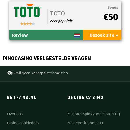
Bonus
TOTO
€50
Zeer populair
Review
Bezoek site »
PinoCasino veelgestelde vragen
Ik wil geen kansspelreclame zien
BETFANS.NL
ONLINE CASINO
Over ons
50 gratis spins zonder storting
Casino aanbieders
No deposit bonussen