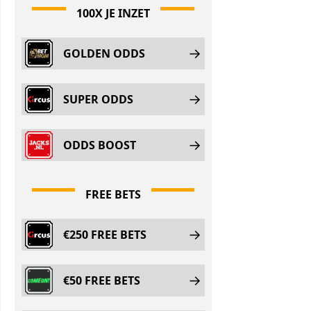
100X JE INZET
GOLDEN ODDS
SUPER ODDS
ODDS BOOST
FREE BETS
€250 FREE BETS
€50 FREE BETS