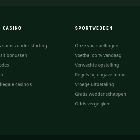
E CASINO
SPORTWEDDEN
s spins zonder storting
Onze voorspellingen
sit bonussen
Voetbal op tv vandaag
odes
Verwachte opstelling
en
Regels bij opgave tennis
llegale casino's
Vroege uitbetaling
Gratis weddenschappen
Odds vergelijken