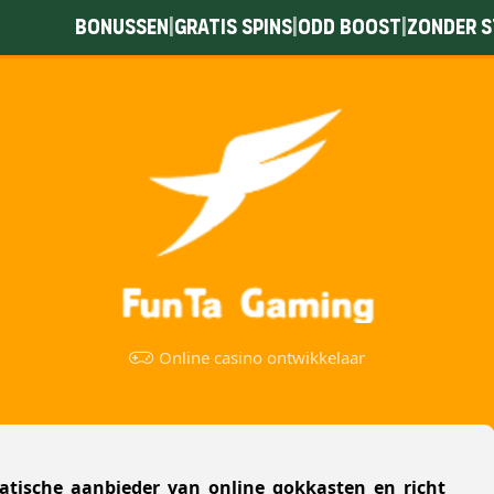
Bonussen
Gratis spins
Odd boost
Zonder s
|
|
|
Online casino ontwikkelaar
atische aanbieder van online gokkasten en richt