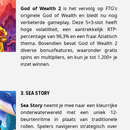
God of Wealth 2
is het vervolg op FTG’s
originele God of Wealth en biedt nu nog
verbeterde gameplay. Deze 5×3-slot heeft
hoge volatiliteit, een aantrekkelijk RTP-
percentage van 96,3% en een fraai Aziatisch
thema. Bovendien bevat God of Wealth 2
diverse bonusfeatures, waaronder gratis
spins en multipliers, en kun je tot 1.200× je
inzet winnen.
3. Sea Story
Sea Story
neemt je mee naar een kleurrijke
onderwaterwereld met een uniek 12-
beurtenritme in plaats van traditionele
rollen. Spelers navigeren strategisch over