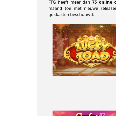
FTG heeft meer dan
75 online c
maand toe met nieuwe releases
gokkasten beschouwd: