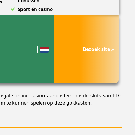
bonussen
!
Sport én casino
Bezoek site »
egale online casino aanbieders die de slots van FTG
om te kunnen spelen op deze gokkasten!