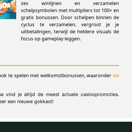
zes winlijnen en verzamelen
schelpsymbolen met multipliers tot 100× en
gratis bonussen. Door schelpen binnen de
cyclus te verzamelen, vergroot je je
uitbetalingen, terwijl de heldere visuals de
focus op gameplay leggen.
d ook te spelen met welkomstbonussen, waaronder
no
na vind je altijd de meest actuele casinopromoties.
eer een nieuwe gokkast!