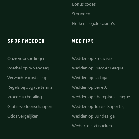
Bonus codes
Storingen
Herken illegale casino's
SPORTWEDDEN
WEDTIPS
Onze voorspellingen
Wedden op Eredivisie
Voetbal op tv vandaag
Wedden op Premier League
Verwachte opstelling
Wedden op La Liga
Regels bij opgave tennis
Wedden op Serie A
Vroege uitbetaling
Wedden op Champions League
Gratis weddenschappen
Wedden op Turkse Super Lig
Odds vergelijken
Wedden op Bundesliga
Wedstrijd statistieken