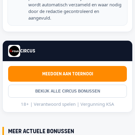
wordt automatisch verzameld en waar nodig
door de redactie gecontroleerd en
aangevuld.
CIRCUS
MEEDOEN AAN TOERNOOI
BEKIJK ALLE CIRCUS BONUSSEN
18+ | Verantwoord spelen | Vergunning KSA
MEER ACTUELE BONUSSEN