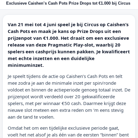
Exclusieve Caishen’s Cash Pots Prize Drops tot €1.000 bij Circus
Van 21 mei tot 4 juni speel je bij Circus op Caishen’s
Cash Pots en maak je kans op Prize Drops uit een
prijzenpot van €1.000. Het draait om een exclusieve
release van deze Pragmatic Play-slot, waarbij 20
spelers een cashprijs kunnen pakken. Je kwalificeert
met echte inzetten en een duidelijke
minimuminzet.
Je speelt tijdens de actie op Caishen’s Cash Pots en telt
mee zodra je aan de minimale inzet per spin/ronde
voldoet en binnen de actieperiode genoeg totaal inzet. De
prijzenpot wordt verdeeld over 20 gekwalificeerde
spelers, met per winnaar €50 cash. Daarmee krijgt deze
nieuwe slot meteen een extra reden om ‘m eens stevig
aan de tand te voelen.
Omdat het om een tijdelijke exclusieve periode gaat,
voelt het net alsof je als één van de eersten “binnen” bent