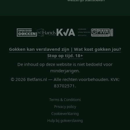
Gokken kan verslavend zijn | Wat kost gokken jou?
Stop op tijd. 18+
De inhoud op deze website is niet bedoeld voor
minderjarigen.
© 2026 Betfans.nl — Alle rechten voorbehouden. KVK:
83702571.
Terms & Conditions
Privacy policy
Cookieverklaring
Hulp bij gokverslaving