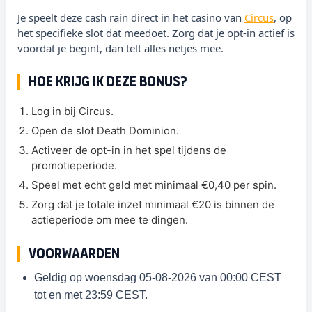
Je speelt deze cash rain direct in het casino van
Circus
, op
het specifieke slot dat meedoet. Zorg dat je opt-in actief is
voordat je begint, dan telt alles netjes mee.
HOE KRIJG IK DEZE BONUS?
Log in bij Circus.
Open de slot Death Dominion.
Activeer de opt-in in het spel tijdens de
promotieperiode.
Speel met echt geld met minimaal €0,40 per spin.
Zorg dat je totale inzet minimaal €20 is binnen de
actieperiode om mee te dingen.
VOORWAARDEN
Geldig op woensdag 05-08-2026 van 00:00 CEST
tot en met 23:59 CEST.