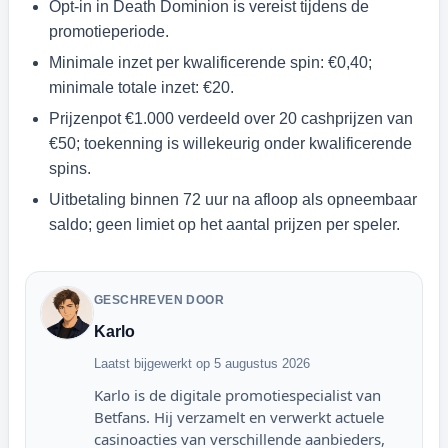
Opt-in in Death Dominion is vereist tijdens de
promotieperiode.
Minimale inzet per kwalificerende spin: €0,40;
minimale totale inzet: €20.
Prijzenpot €1.000 verdeeld over 20 cashprijzen van
€50; toekenning is willekeurig onder kwalificerende
spins.
Uitbetaling binnen 72 uur na afloop als opneembaar
saldo; geen limiet op het aantal prijzen per speler.
GESCHREVEN DOOR
Karlo
Laatst bijgewerkt op 5 augustus 2026
Karlo is de digitale promotiespecialist van
Betfans. Hij verzamelt en verwerkt actuele
casinoacties van verschillende aanbieders,