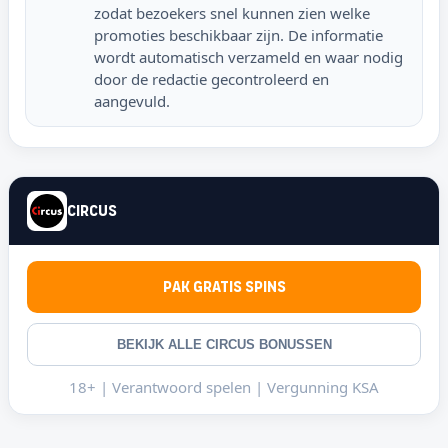
zodat bezoekers snel kunnen zien welke
promoties beschikbaar zijn. De informatie
wordt automatisch verzameld en waar nodig
door de redactie gecontroleerd en
aangevuld.
CIRCUS
PAK GRATIS SPINS
BEKIJK ALLE CIRCUS BONUSSEN
18+ | Verantwoord spelen | Vergunning KSA