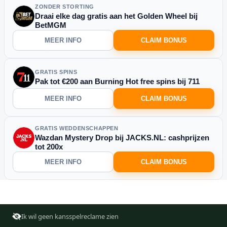
ZONDER STORTING
Draai elke dag gratis aan het Golden Wheel bij
BetMGM
MEER INFO
CLAIM BONUS
GRATIS SPINS
Pak tot €200 aan Burning Hot free spins bij 711
MEER INFO
CLAIM BONUS
GRATIS WEDDENSCHAPPEN
Wazdan Mystery Drop bij JACKS.NL: cashprijzen
tot 200x
MEER INFO
CLAIM BONUS
Ik wil geen kansspelreclame zien