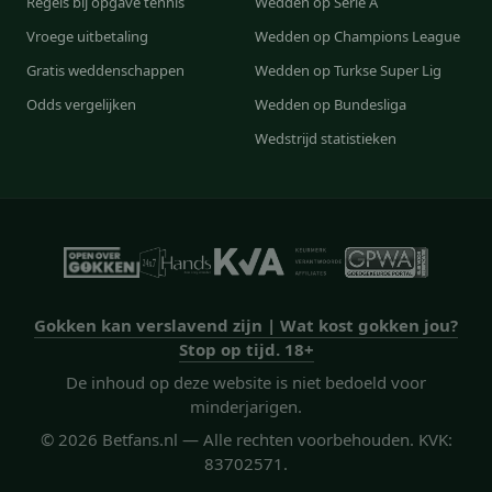
Regels bij opgave tennis
Wedden op Serie A
Vroege uitbetaling
Wedden op Champions League
Gratis weddenschappen
Wedden op Turkse Super Lig
Odds vergelijken
Wedden op Bundesliga
Wedstrijd statistieken
Gokken kan verslavend zijn | Wat kost gokken jou?
Stop op tijd. 18+
De inhoud op deze website is niet bedoeld voor
minderjarigen.
© 2026 Betfans.nl — Alle rechten voorbehouden. KVK:
83702571.