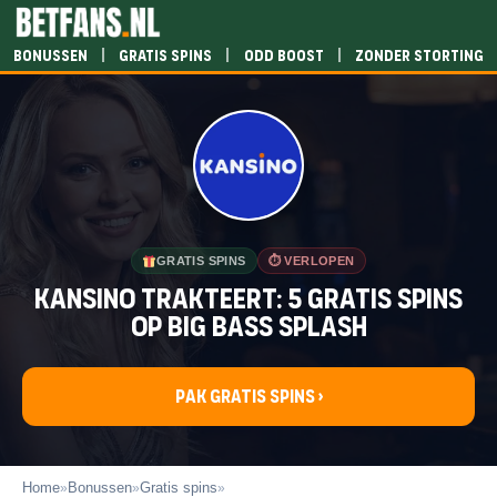
|
|
|
Bonussen
Gratis spins
Odd boost
Zonder storting
GRATIS SPINS
⏱ VERLOPEN
KANSINO TRAKTEERT: 5 GRATIS SPINS
OP BIG BASS SPLASH
PAK GRATIS SPINS ›
Home
Bonussen
Gratis spins
»
»
»