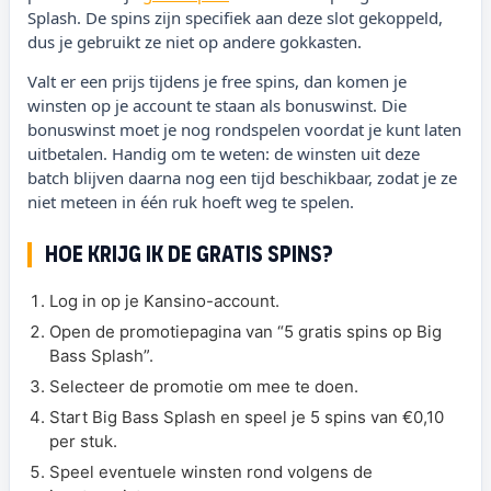
Splash. De spins zijn specifiek aan deze slot gekoppeld,
dus je gebruikt ze niet op andere gokkasten.
Valt er een prijs tijdens je free spins, dan komen je
winsten op je account te staan als bonuswinst. Die
bonuswinst moet je nog rondspelen voordat je kunt laten
uitbetalen. Handig om te weten: de winsten uit deze
batch blijven daarna nog een tijd beschikbaar, zodat je ze
niet meteen in één ruk hoeft weg te spelen.
HOE KRIJG IK DE GRATIS SPINS?
Log in op je Kansino-account.
Open de promotiepagina van “5 gratis spins op Big
Bass Splash”.
Selecteer de promotie om mee te doen.
Start Big Bass Splash en speel je 5 spins van €0,10
per stuk.
Speel eventuele winsten rond volgens de