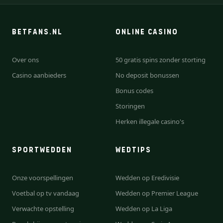
BETFANS.NL
ONLINE CASINO
Over ons
50 gratis spins zonder storting
Casino aanbieders
No deposit bonussen
Bonus codes
Storingen
Herken illegale casino's
SPORTWEDDEN
WEDTIPS
Onze voorspellingen
Wedden op Eredivisie
Voetbal op tv vandaag
Wedden op Premier League
Verwachte opstelling
Wedden op La Liga