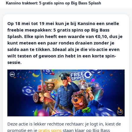
Kansino trakteert: 5 gratis spins op Big Bass Splash
Op 18 mei tot 19 mei kun je bij Kansino een snelle
freebie meepakken: 5 gratis spins op Big Bass
Splash. Elke spin heeft een waarde van €0,10, dus je
kunt meteen een paar rondes draaien zonder je
saldo aan te tikken. Ideaal als je die vis-actie even
wilt testen of gewoon zin hebt in een korte spin-
sessie.
Deze actie is lekker rechttoe rechtaan: je logt in, kiest de
promotie en je
gratis spins
staan klaar op Big Bass