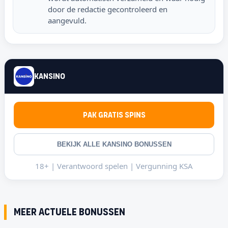
door de redactie gecontroleerd en
aangevuld.
KANSINO
PAK GRATIS SPINS
BEKIJK ALLE KANSINO BONUSSEN
18+ | Verantwoord spelen | Vergunning KSA
MEER ACTUELE BONUSSEN