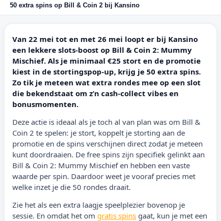
50 extra spins op Bill & Coin 2 bij Kansino
Van 22 mei tot en met 26 mei loopt er bij Kansino
een lekkere slots-boost op Bill & Coin 2: Mummy
Mischief. Als je minimaal €25 stort en de promotie
kiest in de stortingspop-up, krijg je 50 extra spins.
Zo tik je meteen wat extra rondes mee op een slot
die bekendstaat om z’n cash-collect vibes en
bonusmomenten.
Deze actie is ideaal als je toch al van plan was om Bill &
Coin 2 te spelen: je stort, koppelt je storting aan de
promotie en de spins verschijnen direct zodat je meteen
kunt doordraaien. De free spins zijn specifiek gelinkt aan
Bill & Coin 2: Mummy Mischief en hebben een vaste
waarde per spin. Daardoor weet je vooraf precies met
welke inzet je die 50 rondes draait.
Zie het als een extra laagje speelplezier bovenop je
sessie. En omdat het om
gratis spins
gaat, kun je met een