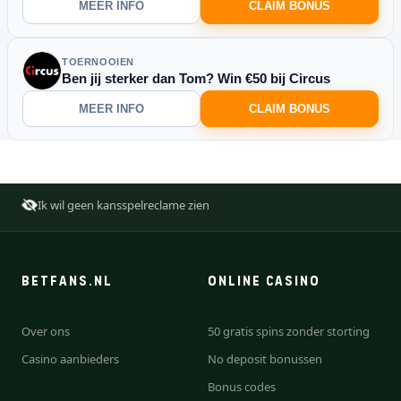
MEER INFO
CLAIM BONUS
TOERNOOIEN
Ben jij sterker dan Tom? Win €50 bij Circus
MEER INFO
CLAIM BONUS
Ik wil geen kansspelreclame zien
BETFANS.NL
ONLINE CASINO
Over ons
50 gratis spins zonder storting
Casino aanbieders
No deposit bonussen
Bonus codes