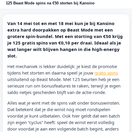
125 Beast Mode spins na €50 storten bij Kansino
Van 14 mei tot en met 18 mei kun je bij Kansino
extra hard doorpakken op Beast Mode met een
grotere spin-bundel. Met een storting van €50 krijg
je 125 gratis spins van €0,10 per draai. Ideaal als je
wat langer wilt blijven hangen in die high-energy
slot.
Het mechaniek is lekker duidelijk: je kiest de promotie
tijdens het storten en daarna speel je jouw
gratis spins
uitsluitend op Beast Mode. Met 125 beurten heb je een
serieuze run om bonusfeatures te raken, terwijl je eigen
saldo netjes gescheiden blijft van de actie-ronde.
Alles wat je wint met de spins valt onder bonuswinsten.
Dat betekent dat je die winst nog moet rondspelen
voordat je kunt uitbetalen. Ook hier geldt dat een batch
zijn eigen “cyclus” heeft: speel de winst eerst volledig
door voordat je aan een volgende batch begint, anders