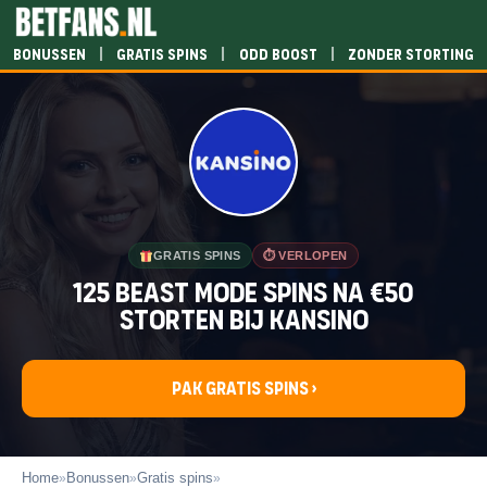
|
|
|
Bonussen
Gratis spins
Odd boost
Zonder storting
GRATIS SPINS
⏱ VERLOPEN
125 BEAST MODE SPINS NA €50
STORTEN BIJ KANSINO
PAK GRATIS SPINS ›
Home
Bonussen
Gratis spins
»
»
»