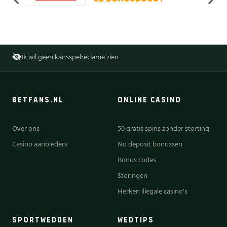
Ik wil geen kansspelreclame zien
BETFANS.NL
ONLINE CASINO
Over ons
50 gratis spins zonder storting
Casino aanbieders
No deposit bonussen
Bonus codes
Storingen
Herken illegale casino's
SPORTWEDDEN
WEDTIPS