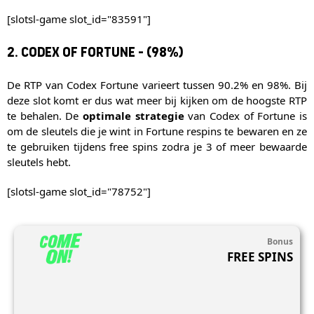
[slotsl-game slot_id="83591"]
2. Codex of Fortune - (98%)
De RTP van Codex Fortune varieert tussen 90.2% en 98%. Bij
deze slot komt er dus wat meer bij kijken om de hoogste RTP
te behalen. De
optimale strategie
van Codex of Fortune is
om de sleutels die je wint in Fortune respins te bewaren en ze
te gebruiken tijdens free spins zodra je 3 of meer bewaarde
sleutels hebt.
[slotsl-game slot_id="78752"]
Bonus
FREE SPINS