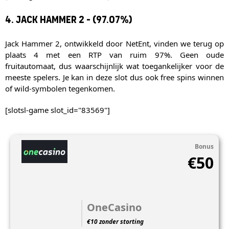
4. Jack Hammer 2 - (97.07%)
Jack Hammer 2, ontwikkeld door NetEnt, vinden we terug op
plaats 4 met een RTP van ruim 97%. Geen oude
fruitautomaat, dus waarschijnlijk wat toegankelijker voor de
meeste spelers. Je kan in deze slot dus ook free spins winnen
of wild-symbolen tegenkomen.
[slotsl-game slot_id="83569"]
Bonus
€50
OneCasino
€10 zonder storting