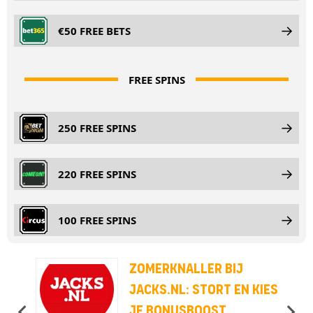
€50 FREE BETS
FREE SPINS
250 FREE SPINS
220 FREE SPINS
100 FREE SPINS
200
Zomerknaller bij
JACKS.NL: stort en kies
je bonusboost