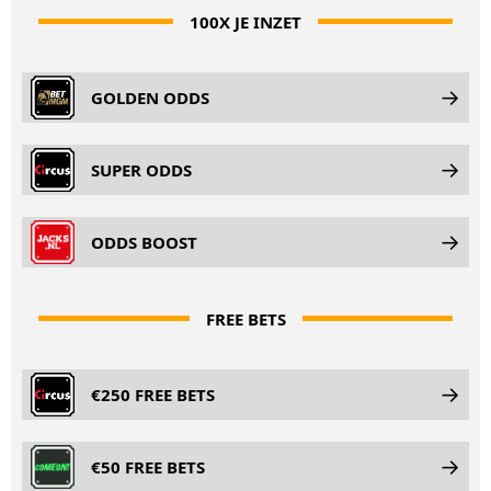
100X JE INZET
GOLDEN ODDS
SUPER ODDS
ODDS BOOST
FREE BETS
€250 FREE BETS
€50 FREE BETS