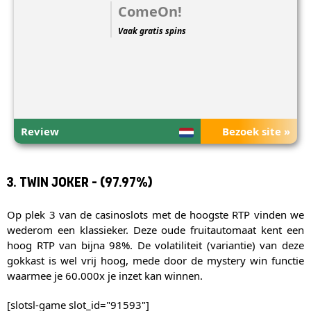
ComeOn!
Vaak gratis spins
Review
Bezoek site »
3. Twin Joker - (97.97%)
Op plek 3 van de casinoslots met de hoogste RTP vinden we
wederom een klassieker. Deze oude fruitautomaat kent een
hoog RTP van bijna 98%. De volatiliteit (variantie) van deze
gokkast is wel vrij hoog, mede door de mystery win functie
waarmee je 60.000x je inzet kan winnen.
[slotsl-game slot_id="91593"]