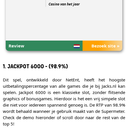
Casino van het jaar
Review
Bezoek site »
1. Jackpot 6000 - (98.9%)
Dit spel, ontwikkeld door NetEnt, heeft het hoogste
uitbetalingspercentage van alle games die je bij Jacks.nl kan
spelen. Jackpot 6000 is een klassieke slot, zonder flitsende
graphics of bonusgames. Hierdoor is het een vrij simpele slot
die niet voor iedereen spannend genoeg is. De RTP van 98.9%
wordt behaald wanneer je gebruik maakt van de Supermeter.
Check de demo hieronder of scroll door naar de rest van de
top 5!