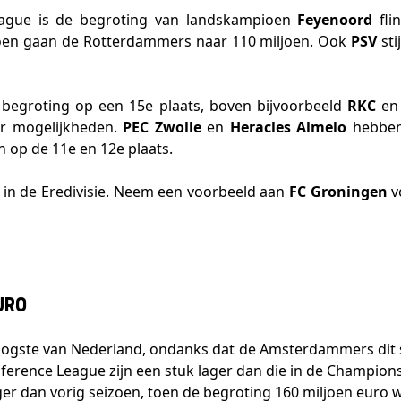
gue is de begroting van landskampioen
Feyenoord
fl
izoen gaan de Rotterdammers naar 110 miljoen. Ook
PSV
sti
begroting op een 15e plaats, boven bijvoorbeeld
RKC
e
er mogelijkheden.
PEC Zwolle
en
Heracles Almelo
hebben 
n op de 11e en 12e plaats.
s in de Eredivisie. Neem een voorbeeld aan
FC Groningen
v
uro
 hoogste van Nederland, ondanks dat de Amsterdammers di
erence League zijn een stuk lager dan die in de Champion
ager dan vorig seizoen, toen de begroting 160 miljoen euro 