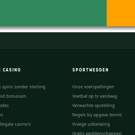
E CASINO
SPORTWEDDEN
s spins zonder storting
Onze voorspellingen
sit bonussen
Voetbal op tv vandaag
odes
Verwachte opstelling
en
Regels bij opgave tennis
llegale casino's
Vroege uitbetaling
Gratis weddenschappen