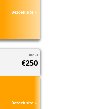
Bezoek site »
Bonus
€250
Bezoek site »