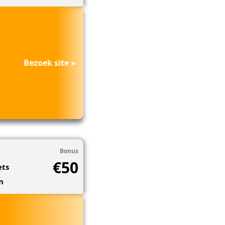
Bezoek site »
Bonus
€50
ets
n