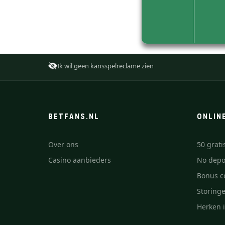
Ik wil geen kansspelreclame zien
BETFANS.NL
ONLIN
Over ons
50 grati
Casino aanbieders
No depo
Bonus c
Storing
Herken i