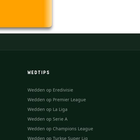
WEDTIPS
Wedden op Eredivisie
Wedden op Premier League
Wedden op La Liga
Wedden op Serie A
Wedden op Champions League
Wedden op Turkse Super Lig