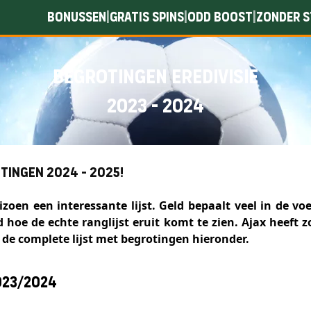
Bonussen
Gratis spins
Odd boost
Zonder s
|
|
|
Begrotingen Eredivisie
2023 - 2024
otingen 2024 - 2025!
izoen een interessante lijst. Geld bepaalt veel in de v
d hoe de echte ranglijst eruit komt te zien. Ajax heeft 
de complete lijst met begrotingen hieronder.
023/2024